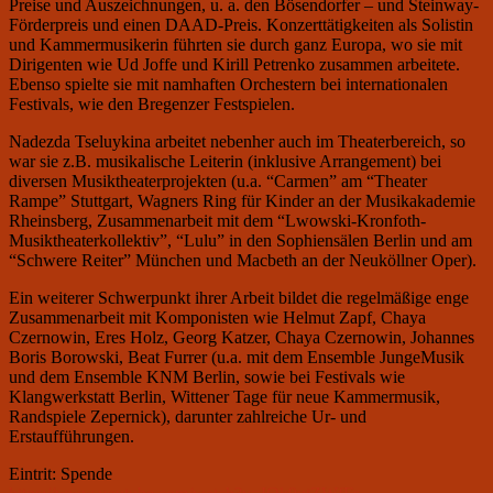
Preise und Auszeichnungen, u. a. den Bösendorfer – und Steinway-
Förderpreis und einen DAAD-Preis. Konzerttätigkeiten als Solistin
und Kammermusikerin führten sie durch ganz Europa, wo sie mit
Dirigenten wie Ud Joffe und Kirill Petrenko zusammen arbeitete.
Ebenso spielte sie mit namhaften Orchestern bei internationalen
Festivals, wie den Bregenzer Festspielen.
Nadezda Tseluykina arbeitet nebenher auch im Theaterbereich, so
war sie z.B. musikalische Leiterin (inklusive Arrangement) bei
diversen Musiktheaterprojekten (u.a. “Carmen” am “Theater
Rampe” Stuttgart, Wagners Ring für Kinder an der Musikakademie
Rheinsberg, Zusammenarbeit mit dem “Lwowski-Kronfoth-
Musiktheaterkollektiv”, “Lulu” in den Sophiensälen Berlin und am
“Schwere Reiter” München und Macbeth an der Neuköllner Oper).
Ein weiterer Schwerpunkt ihrer Arbeit bildet die regelmäßige enge
Zusammenarbeit mit Komponisten wie Helmut Zapf, Chaya
Czernowin, Eres Holz, Georg Katzer, Chaya Czernowin, Johannes
Boris Borowski, Beat Furrer (u.a. mit dem Ensemble JungeMusik
und dem Ensemble KNM Berlin, sowie bei Festivals wie
Klangwerkstatt Berlin, Wittener Tage für neue Kammermusik,
Randspiele Zepernick), darunter zahlreiche Ur- und
Erstaufführungen.
Eintrit: Spende