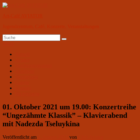
Zum
Inhalt
Art-Café AVIATOR
springen
Jugendzentrum, Café, Konzerte, Veranstaltungen
Suchen
Suchen
nach:
Menü
Primäres
Aktuell
Aviator
Menü
Wochenprogramm
Angebote
Vermietung
Galerie
Kontakt
На русском
01. Oktober 2021 um 19.00: Konzertreihe
“Ungezähmte Klassik” – Klavierabend
mit Nadezda Tseluykina
Veröffentlicht am
1. August 2021
von
Club Aviator