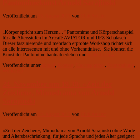
Pantomimekunst Arnold Sarajinski
Veröffentlicht am
25. August 2017
von
Club Aviator
„Körper spricht zum Herzen…“ Pantomime und Körperschauspiel
für alle Altersstufen im Artcafé AVIATOR und IJFZ Schalasch
Dieser faszinierende und mehrfach erprobte Workshop richtet sich
an alle Interessenten mit und ohne Vorkenntinisse. Sie können die
25.
Kunst der Pantomime hautnah erleben und
weiterlesen
→
und
Veröffentlicht unter
aktuell
,
Konzert
,
Uncategorized
,
Veranstaltung
,
26.
Workshop
November
von
11.00
24. November um 19.30: «Zeit der
bis
Zeichen», Mimodrama von Arnold
15.00
Uhr:
Sarajinski
Workshop
mit
Veröffentlicht am
24. August 2017
von
Club Aviator
dem
Meister
der
«Zeit der Zeichen», Mimodrama von Arnold Sarajinski ohne Worte
Pantomimekunst
und Altersbeschränkung, für jede Sprache und jedes Alter geeignet
Arnold