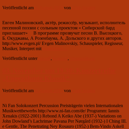
программой
„Маленькие
Veröffentlicht am
6. August 2017
von
Club Aviator
люди“
Евген Малиновский, актёр, режиссёр, музыкант, исполнитель
песенной поэзии с сольным проектом « Сибирский бард
приглашает» В программе прозвучат песни В. Высоцкого,
Б. Окуджавы, А Розенбаума, А. Дольского и других авторов.
http://www.evgen.pl/ Evgen Malinovskiy, Schauspieler, Regisseur,
6
Musiker, Interpret mit
weiterlesen
→
октября
Veröffentlicht unter
aktuell
,
Konzert
,
Veranstaltung
в
19.30:
концерт
03. November um 19.30: Konzertreihe
Евгена
„Ungezähmte Klassik“
Малиновского
Veröffentlicht am
3. August 2017
von
Club Aviator
Ni Fan Solokonzert Percussion Preisträgerin vielen Internationalen
Musikwettbewerbs http://www.ni-fan.com/de/ Programm: Iannis
Xenakis (1922-2001) Rebond A Keiko Abe (1937-) Variations on
John Dowland’s Lachrimae Pavana Per Nørgård (1932-) I Ching III.
e Gentle, The Penetrating Ney Rosauro (1952-) Bem-Vindo Askell