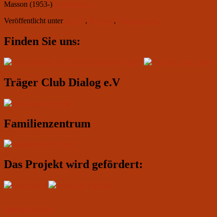
03.
Masson (1953-)
weiterlesen
→
November
Veröffentlicht unter
aktuell
,
Konzert
,
Veranstaltung
um
19.30:
Primärer
Konzertreihe
Finden Sie uns:
„Ungezähmte
Seitenleisten-
Klassik“
Widgetbereich
Träger Club Dialog e.V
Familienzentrum
Das Projekt wird gefördert:
IMPRESSUM