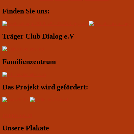
um
Primärer
19.00:
Finden Sie uns:
Jugendcafe
Seitenleisten-
Widgetbereich
Träger Club Dialog e.V
Familienzentrum
Das Projekt wird gefördert:
IMPRESSUM
Unsere Plakate