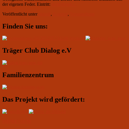
14
der eigenen Feder. Eintritt:
weiterlesen
→
июля
Veröffentlicht unter
aktuell
,
Konzert
,
Veranstaltung
в
19.30:
Primärer
Манана
Finden Sie uns:
Менабде
Seitenleisten-
с
Widgetbereich
программой
„Сны
Träger Club Dialog e.V
о
Грузии“
Familienzentrum
Das Projekt wird gefördert:
IMPRESSUM