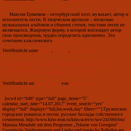
Максим Ермачков – петербургский поэт, музыкант, автор и
исполнитель песен. В творческом арсенале – несколько
музыкальных альбомов и сборник стихов, текстами песен не
являющихся. Жанровую форму, в которой воплощает автор
свои произведения, трудно определить однозначно. Это
21.
сочетание классического
weiterlesen
→
Juli
Veröffentlicht unter
aktuell
,
Konzert
,
Veranstaltung
um
19.30:
Maxim
14 июля в 19.30: Манана Менабде с
Ermachkov
программой „Сны о Грузии“
Veröffentlicht am
14. Mai 2017
von
Club Aviator
[ecwd id=“848″ type=“full“ page_items=“5″
calendar_start_date=“14.07.2017″ event_search=“yes“
display=“full“ displays=“full,list,week,day“ filters=““] Грузинские
городские романсы и песни, русские баллады собственного
сочинения. http://www.kino-teatr.ru/kino/acter/w/sov/241666/bio/
Manana Menabde mit dem Programm „Träume von Georgien“
Georgische Stadtromanzen und Lieder und russische Balladen aus