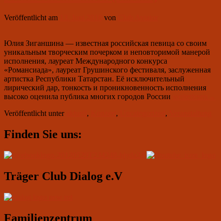
и
Сергей
Veröffentlicht am
13. Juni 2018
von
Club Aviator
Гапонов
с
литературной
Юлия Зиганшина — известная российская певица со своим
программой
уникальным творческим почерком и неповторимой манерой
„Творительный
исполнения, лауреат Международного конкурса
падеж“
«Романсиада», лауреат Грушинского фестиваля, заслуженная
артистка Республики Татарстан. Её исключительный
лирический дар, тонкость и проникновенность исполнения
13
высоко оценила публика многих городов России
weiterlesen
→
сентября
Veröffentlicht unter
aktuell
,
Konzert
,
Uncategorized
,
Veranstaltung
2018
в
Primärer
19.00:
Finden Sie uns:
концерт
Seitenleisten-
Юлии
Widgetbereich
Зиганшиной
(Казань)
Träger Club Dialog e.V
Familienzentrum