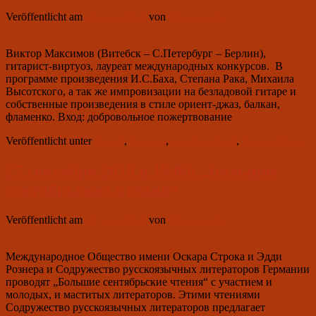
Veröffentlicht am
28. Juni 2018
von
Club Aviator
Виктор Максимов (Витебск – С.Петербург – Берлин),
гитарист-виртуоз, лауреат международных конкурсов. В
программе произведения И.С.Баха, Степана Рака, Михаила
Высотского, а так же импровизации на безладовой гитаре и
собственные произведения в стиле ориент-джаз, балкан,
фламенко. Вход: добровольное пожертвование
Veröffentlicht unter
aktuell
,
Konzert
,
Uncategorized
,
Veranstaltung
27 сентября 2018 в 19.00: „Большие
сентябрьские чтения“
Veröffentlicht am
27. Juni 2018
von
Club Aviator
Международное Общество имени Оскара Строка и Эдди
Рознера и Содружество русскоязычных литераторов Германии
проводят „Большие сентябрьские чтения“ с участием и
молодых, и маститых литераторов. Этими чтениями
Содружество русскоязычных литераторов предлагает