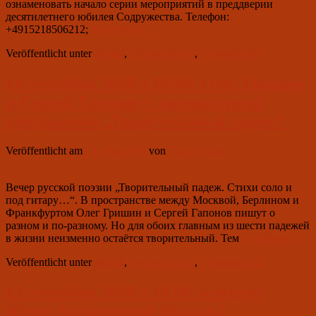
ознаменовать начало серии мероприятий в преддверии
десятилетнего юбилея Содружества. Телефон:
27
+4915218506212;
weiterlesen
→
сентября
Veröffentlicht unter
aktuell
,
Uncategorized
,
Veranstaltung
2018
в
19.00:
14 сентября 2018 в 19.00: Олег Гришин
„Большие
и Сергей Гапонов с литературной
сентябрьские
чтения“
программой „Творительный падеж“
Veröffentlicht am
14. Juni 2018
von
Club Aviator
Вечер русской поэзии „Творительный падеж. Стихи соло и
под гитару…“. В пространстве между Москвой, Берлином и
Франкфуртом Олег Гришин и Сергей Гапонов пишут о
разном и по-разному. Но для обоих главным из шести падежей
14
в жизни неизменно остаётся творительный. Тем
weiterlesen
→
сентября
Veröffentlicht unter
aktuell
,
Uncategorized
,
Veranstaltung
2018
в
19.00:
13 сентября 2018 в 19.00: концерт
Олег
Юлии Зиганшиной (Казань)
Гришин