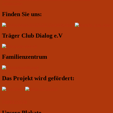
Beitrag:
нормально»
Primärer
Finden Sie uns:
Seitenleisten-
Widgetbereich
Träger Club Dialog e.V
Familienzentrum
Das Projekt wird gefördert:
IMPRESSUM
Unsere Plakate