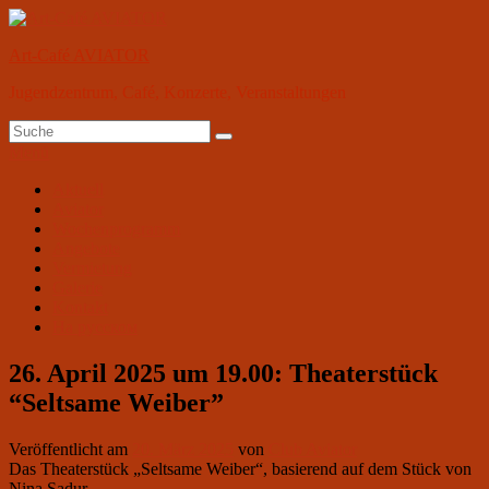
Zum
Inhalt
Art-Café AVIATOR
springen
Jugendzentrum, Café, Konzerte, Veranstaltungen
Suchen
Suchen
nach:
Menü
Primäres
Aktuell
Aviator
Menü
Wochenprogramm
Angebote
Vermietung
Galerie
Kontakt
На русском
26. April 2025 um 19.00: Theaterstück
“Seltsame Weiber”
Veröffentlicht am
20. März 2025
von
Club Aviator
Das Theaterstück „Seltsame Weiber“, basierend auf dem Stück von
Nina Sadur.