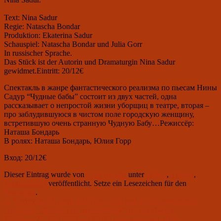
Text: Nina Sadur
Regie: Natascha Bondar
Produktion: Ekaterina Sadur
Schauspiel: Natascha Bondar und Julia Gorr
In russischer Sprache.
Das Stück ist der Autorin und Dramaturgin Nina Sadur
gewidmet.Eintritt: 20/12€
Спектакль в жанре фантастического реализма по пьесам Нины
Садур “Чудные бабы” состоит из двух частей, одна
рассказывает о непростой жизни уборщиц в театре, вторая –
про заблудившуюся в чистом поле городскую женщину,
встретившую очень странную Чудную Бабу…Режиссёр:
Наташа Бондарь
В ролях: Наташа Бондарь, Юлия Горр
Вход: 20/12€
Dieser Eintrag wurde von
Club Aviator
unter
aktuell
,
Theater
,
Veranstaltung
veröffentlicht. Setze ein Lesezeichen für den
Permalink
.
Beitragsnavigation
Vorheriger
←
Vorherige
19. April 2025 um 15.00 und 17.30: кукольный
Beitrag:
спектакль „Клочки по закоулочкам“ Театра Пьеро
Nächster
Weiter
→
29. Mai 2025 um 19.00: показ фильма «Все