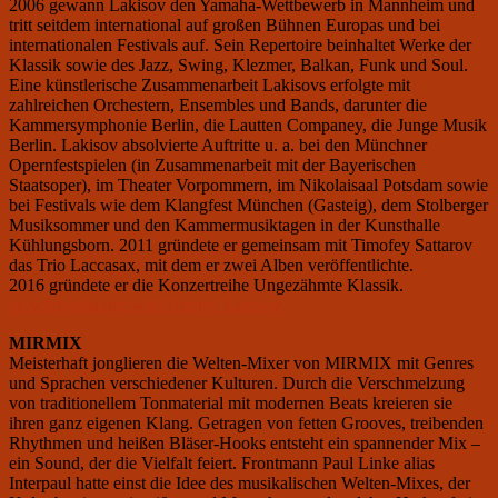
2006 gewann Lakisov den Yamaha-Wettbewerb in Mannheim und
tritt seitdem international auf großen Bühnen Europas und bei
internationalen Festivals auf. Sein Repertoire beinhaltet Werke der
Klassik sowie des Jazz, Swing, Klezmer, Balkan, Funk und Soul.
Eine künstlerische Zusammenarbeit Lakisovs erfolgte mit
zahlreichen Orchestern, Ensembles und Bands, darunter die
Kammersymphonie Berlin, die Lautten Companey, die Junge Musik
Berlin. Lakisov absolvierte Auftritte u. a. bei den Münchner
Opernfestspielen (in Zusammenarbeit mit der Bayerischen
Staatsoper), im Theater Vorpommern, im Nikolaisaal Potsdam sowie
bei Festivals wie dem Klangfest München (Gasteig), dem Stolberger
Musiksommer und den Kammermusiktagen in der Kunsthalle
Kühlungsborn. 2011 gründete er gemeinsam mit Timofey Sattarov
das Trio Laccasax, mit dem er zwei Alben veröffentlichte.
2016 gründete er die Konzertreihe Ungezähmte Klassik.
de.wikipedia.org/wiki/Andrej_Lakisov
MIRMIX
Meisterhaft jonglieren die Welten-Mixer von MIRMIX mit Genres
und Sprachen verschiedener Kulturen. Durch die Verschmelzung
von traditionellem Tonmaterial mit modernen Beats kreieren sie
ihren ganz eigenen Klang. Getragen von fetten Grooves, treibenden
Rhythmen und heißen Bläser-Hooks entsteht ein spannender Mix –
ein Sound, der die Vielfalt feiert. Frontmann Paul Linke alias
Interpaul hatte einst die Idee des musikalischen Welten-Mixes, der