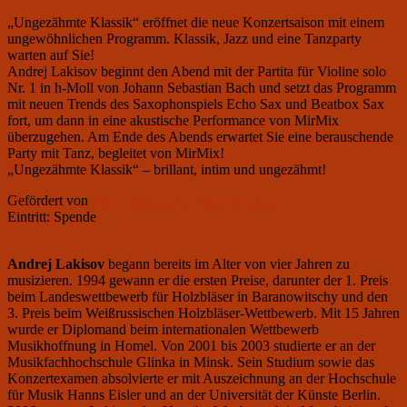
„Ungezähmte Klassik“ eröffnet die neue Konzertsaison mit einem
ungewöhnlichen Programm. Klassik, Jazz und eine Tanzparty
warten auf Sie!
Andrej Lakisov beginnt den Abend mit der Partita für Violine solo
Nr. 1 in h-Moll von Johann Sebastian Bach und setzt das Programm
mit neuen Trends des Saxophonspiels Echo Sax und Beatbox Sax
fort, um dann in eine akustische Performance von MirMix
überzugehen. Am Ende des Abends erwartet Sie eine berauschende
Party mit Tanz, begleitet von MirMix!
„Ungezähmte Klassik“ – brillant, intim und ungezähmt!
Gefördert von
https://stiftung-am-grunewald.de/
Eintritt: Spende
Andrej Lakisov
begann bereits im Alter von vier Jahren zu
musizieren. 1994 gewann er die ersten Preise, darunter der 1. Preis
beim Landeswettbewerb für Holzbläser in Baranowitschy und den
3. Preis beim Weißrussischen Holzbläser-Wettbewerb. Mit 15 Jahren
wurde er Diplomand beim internationalen Wettbewerb
Musikhoffnung in Homel. Von 2001 bis 2003 studierte er an der
Musikfachhochschule Glinka in Minsk. Sein Studium sowie das
Konzertexamen absolvierte er mit Auszeichnung an der Hochschule
für Musik Hanns Eisler und an der Universität der Künste Berlin.