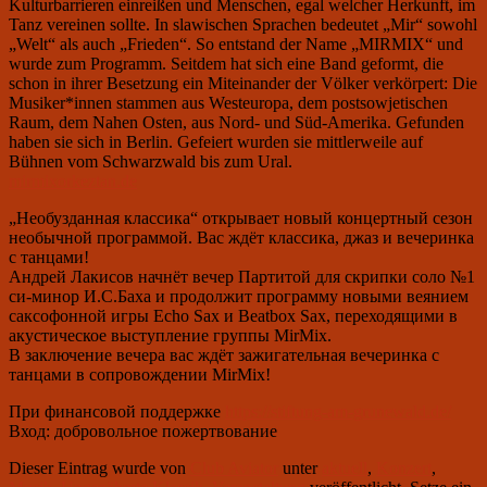
Kulturbarrieren einreißen und Menschen, egal welcher Herkunft, im
Tanz vereinen sollte. In slawischen Sprachen bedeutet „Mir“ sowohl
„Welt“ als auch „Frieden“. So entstand der Name „MIRMIX“ und
wurde zum Programm. Seitdem hat sich eine Band geformt, die
schon in ihrer Besetzung ein Miteinander der Völker verkörpert: Die
Musiker*innen stammen aus Westeuropa, dem postsowjetischen
Raum, dem Nahen Osten, aus Nord- und Süd-Amerika. Gefunden
haben sie sich in Berlin. Gefeiert wurden sie mittlerweile auf
Bühnen vom Schwarzwald bis zum Ural.
mirmixorkeztan.de
„Необузданная классика“ открывает новый концертный сезон
необычной программой. Вас ждёт классика, джаз и вечеринка
с танцами!
Андрей Лакисов начнёт вечер Партитой для скрипки соло №1
си-минор И.С.Баха и продолжит программу новыми веянием
саксофонной игры Echo Sax и Beatbox Sax, переходящими в
акустическое выступление группы MirMix.
В заключение вечера вас ждёт зажигательная вечеринка с
танцами в сопровождении MirMix!
При финансовой поддержке
https://stiftung-am-grunewald.de/
Вход: добровольное пожертвование
Dieser Eintrag wurde von
Club Aviator
unter
aktuell
,
Konzert
,