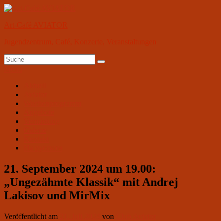
Zum
Inhalt
Art-Café AVIATOR
springen
Jugendzentrum, Café, Konzerte, Veranstaltungen
Suchen
Suchen
nach:
Menü
Primäres
Aktuell
Aviator
Menü
Wochenprogramm
Angebote
Vermietung
Galerie
Kontakt
На русском
21. September 2024 um 19.00:
„Ungezähmte Klassik“ mit Andrej
Lakisov und MirMix
Veröffentlicht am
21. Juli 2024
von
Club Aviator