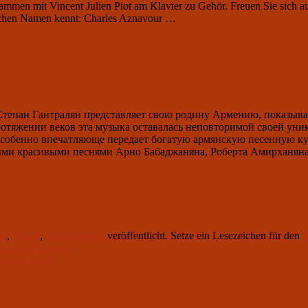
usammen mit Vincent Julien Piot am Klavier zu Gehör. Freuen Sie sich
sichen Namen kennt: Charles Aznavour …
тепан Гантралян представляет свою родину Армению, показывая
протяжении веков эта музыка оставалась неповторимой своей у
собенно впечатляюще передает богатую армянскую песенную ку
ми красивыми песнями Арно Бабаджаняна, Роберта Амирханяна и
rt
,
Musik
,
Veranstaltung
veröffentlicht. Setze ein Lesezeichen für den
P
ество у Петсона“
dam Schascha“