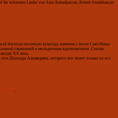
 auf die schönsten Lieder von Arno Babadjanyan, Robert Amirkhanyan
 её богатую песенную культуру, начиная с песен Саят-Новы
никальной гармонией и мелодичным вдохновением. Степан
льтуру XX века.
ли Шахнура Азнавуряна, которого все знают только по его
ermalink
.