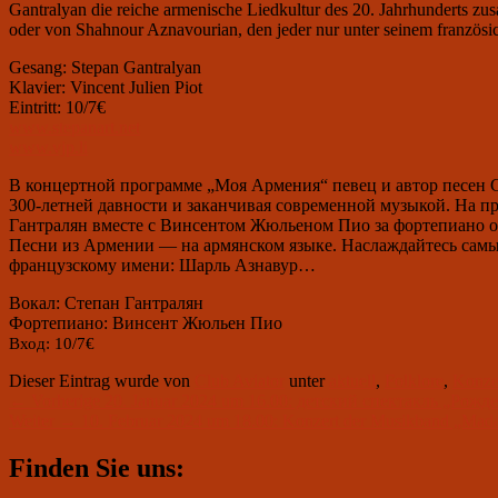
Gantralyan die reiche armenische Liedkultur des 20. Jahrhunderts z
oder von Shahnour Aznavourian, den jeder nur unter seinem franzö
Gesang: Stepan Gantralyan
Klavier: Vincent Julien Piot
Eintritt: 10/7€
www.stepanart.net
www.vjp.li
В концертной программе „Моя Армения“ певец и автор песен С
300-летней давности и заканчивая современной музыкой. На 
Гантралян вместе с Винсентом Жюльеном Пио за фортепиано о
Песни из Армении — на армянском языке. Наслаждайтесь самы
французскому имени: Шарль Азнавур…
Вокал: Степан Гантралян
Фортепиано: Винсент Жюльен Пио
Вход: 10/7€
Dieser Eintrag wurde von
Club Aviator
unter
aktuell
,
Folklore
,
Konze
Beitragsnavigation
Vorheriger
←
Vorherige
20. Januar 2024 um 16.00: детский спектакль „Рожд
Nächster
Beitrag:
Weiter
→
10. Februar 2024 um 18.00: Konzert der Musikband „Ma
Beitrag:
Primärer
Finden Sie uns:
Seitenleisten-