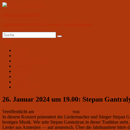
Zum
Inhalt
Art-Café AVIATOR
springen
Jugendzentrum, Café, Konzerte, Veranstaltungen
Suchen
Suchen
nach:
Menü
Primäres
Aktuell
Aviator
Menü
Wochenprogramm
Angebote
Vermietung
Galerie
Kontakt
На русском
26. Januar 2024 um 19.00: Stepan Gantr
Veröffentlicht am
26. Dezember 2023
von
Club Aviator
In diesem Konzert präsentiert der Liedermacher und Sänger Stepan Ga
heutigen Musik. Wie sehr Stepan Gantralyan in dieser Tradition steht
Lieder aus Armenien — auf armenisch. Über die Jahrhunderte blieb di