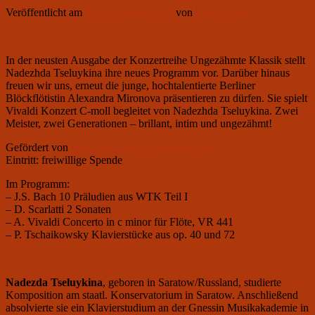
Veröffentlicht am
10. Dezember 2022
von
Club Aviator
In der neusten Ausgabe der Konzertreihe Ungezähmte Klassik stellt
Nadezhda Tseluykina ihre neues Programm vor. Darüber hinaus
freuen wir uns, erneut die junge, hochtalentierte Berliner
Blöckflötistin Alexandra Mironova präsentieren zu dürfen. Sie spielt
Vivaldi Konzert С-moll begleitet von Nadezhda Tseluykina. Zwei
Meister, zwei Generationen – brillant, intim und ungezähmt!
Gefördert von
https://stiftung-am-grunewald.de/
Eintritt: freiwillige Spende
Im Programm:
– J.S. Bach 10 Präludien aus WTK Teil I
– D. Scarlatti 2 Sonaten
– A. Vivaldi Concerto in c minor für Flöte, VR 441
– P. Tschaikowsky Klavierstücke aus op. 40 und 72
Nadezda Tseluykina
, geboren in Saratow/Russland, studierte
Komposition am staatl. Konservatorium in Saratow. Anschließend
absolvierte sie ein Klavierstudium an der Gnessin Musikakademie in