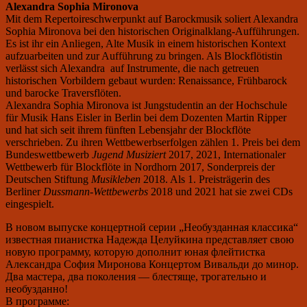
Alexandra Sophia Mironova
Mit dem Repertoireschwerpunkt auf Barockmusik soliert Alexandra
Sophia Mironova bei den historischen Originalklang-Aufführungen.
Es ist ihr ein Anliegen, Alte Musik in einem historischen Kontext
aufzuarbeiten und zur Aufführung zu bringen. Als Blockflötistin
verlässt sich Alexandra auf Instrumente, die nach getreuen
historischen Vorbildern gebaut wurden: Renaissance, Frühbarock
und barocke Traversflöten.
Alexandra Sophia Mironova ist Jungstudentin an der Hochschule
für Musik Hans Eisler in Berlin bei dem Dozenten Martin Ripper
und hat sich seit ihrem fünften Lebensjahr der Blockflöte
verschrieben. Zu ihren Wettbewerbserfolgen zählen 1. Preis bei dem
Bundeswettbewerb
Jugend Musiziert
2017, 2021, Internationaler
Wettbewerb für Blockflöte in Nordhorn 2017, Sonderpreis der
Deutschen Stiftung
Musikleben
2018. Als 1. Preisträgerin des
Berliner
Dussmann-Wettbewerbs
2018 und 2021 hat sie zwei CDs
eingespielt.
В новом выпуске концертной серии „Необузданная классика“
известная пианистка Надежда Целуйкина представляет свою
новую программу, которую дополнит юная флейтистка
Александра София Миронова Концертом Вивальди до минор.
Два мастера, два поколения — блестяще, трогательно и
необузданно!
В программе: