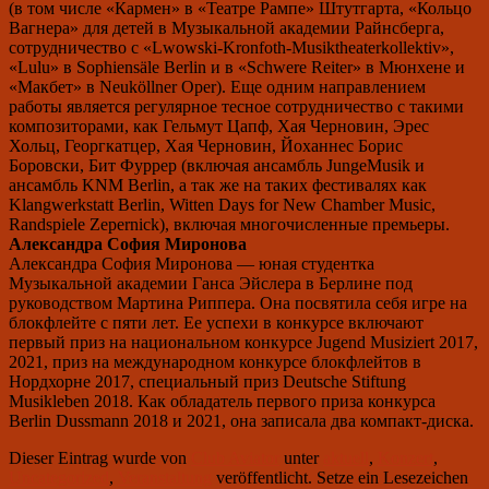
(в том числе «Кармен» в «Театре Рампе» Штутгарта, «Кольцо
Вагнера» для детей в Музыкальной академии Райнсберга,
сотрудничество с «Lwowski-Kronfoth-Musiktheaterkollektiv»,
«Lulu» в Sophiensäle Berlin и в «Schwere Reiter» в Мюнхене и
«Макбет» в Neuköllner Oper). Еще одним направлением
работы является регулярное тесное сотрудничество с такими
композиторами, как Гельмут Цапф, Хая Черновин, Эрес
Хольц, Георгкатцер, Хая Черновин, Йоханнес Борис
Боровски, Бит Фуррер (включая ансамбль JungeMusik и
ансамбль KNM Berlin, а так же на таких фестивалях как
Klangwerkstatt Berlin, Witten Days for New Chamber Music,
Randspiele Zepernick), включая многочисленные премьеры.
Александра София Миронова
Александра София Миронова — юная студентка
Музыкальной академии Ганса Эйслера в Берлине под
руководством Мартина Риппера. Она посвятила себя игре на
блокфлейте с пяти лет. Ее успехи в конкурсе включают
первый приз на национальном конкурсе Jugend Musiziert 2017,
2021, приз на международном конкурсе блокфлейтов в
Нордхорне 2017, специальный приз Deutsche Stiftung
Musikleben 2018. Как обладатель первого приза конкурса
Berlin Dussmann 2018 и 2021, она записала два компакт-диска.
Dieser Eintrag wurde von
Club Aviator
unter
aktuell
,
Konzert
,
Uncategorized
,
Veranstaltung
veröffentlicht. Setze ein Lesezeichen