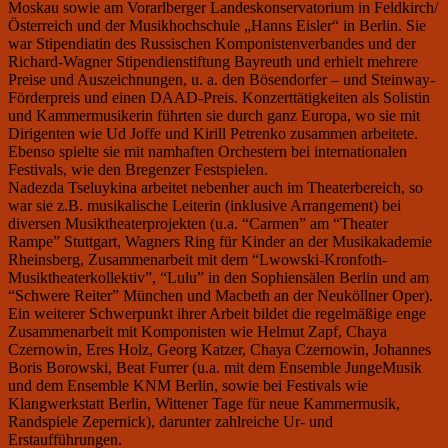
Moskau sowie am Vorarlberger Landeskonservatorium in Feldkirch/
Österreich und der Musikhochschule „Hanns Eisler“ in Berlin. Sie
war Stipendiatin des Russischen Komponistenverbandes und der
Richard-Wagner Stipendienstiftung Bayreuth und erhielt mehrere
Preise und Auszeichnungen, u. a. den Bösendorfer – und Steinway-
Förderpreis und einen DAAD-Preis. Konzerttätigkeiten als Solistin
und Kammermusikerin führten sie durch ganz Europa, wo sie mit
Dirigenten wie Ud Joffe und Kirill Petrenko zusammen arbeitete.
Ebenso spielte sie mit namhaften Orchestern bei internationalen
Festivals, wie den Bregenzer Festspielen.
Nadezda Tseluykina arbeitet nebenher auch im Theaterbereich, so
war sie z.B. musikalische Leiterin (inklusive Arrangement) bei
diversen Musiktheaterprojekten (u.a. “Carmen” am “Theater
Rampe” Stuttgart, Wagners Ring für Kinder an der Musikakademie
Rheinsberg, Zusammenarbeit mit dem “Lwowski-Kronfoth-
Musiktheaterkollektiv”, “Lulu” in den Sophiensälen Berlin und am
“Schwere Reiter” München und Macbeth an der Neuköllner Oper).
Ein weiterer Schwerpunkt ihrer Arbeit bildet die regelmäßige enge
Zusammenarbeit mit Komponisten wie Helmut Zapf, Chaya
Czernowin, Eres Holz, Georg Katzer, Chaya Czernowin, Johannes
Boris Borowski, Beat Furrer (u.a. mit dem Ensemble JungeMusik
und dem Ensemble KNM Berlin, sowie bei Festivals wie
Klangwerkstatt Berlin, Wittener Tage für neue Kammermusik,
Randspiele Zepernick), darunter zahlreiche Ur- und
Erstaufführungen.