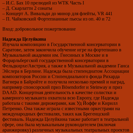
– И.С. Бах 10 прелюдий из WTK Часть I
– Д. Скарлатти 2 сонаты
– Концерт А. Вивальди до минор для флейты, VR 441
– П. Чайковский Фортепианные пьесы из оп. 40 и 72
Вход: добровольное пожертвование
Надежда Целуйкина
Изучала композицию в Государственной консерватории в
Саратове, затем закончила обучение игре на фортепиано в
Музыкальной академии им. Гнесиных в Москве и в
Форарльбергской государственной консерватории в
Фельдкирхе/Австрия, а также в Музыкальной академии Ганса
Эйслера в Берлине. Надежда была стипендиатом Ассоциации
композиторов России и Стипендиального фонда Рихарда
Вагнера в Байройте и получила несколько премий и наград,
например спонсорский приз Bösendorfer и Steinway и приз
DAAD. Концертная деятельность в качестве солистки и
камерного музыканта охватила всю Европу, где Надежда
работала с такими дирижерами, как Уд Йоффе и Кирилл
Петренко. Она также играла с известными оркестрами на
международных фестивалях, таких как Брегенцский
фестиваль. Надежда Целуйкина также работает в театральной
сфере, она была музыкальным руководителем (включая
аранжировку) различных музыкальных театральных проектов