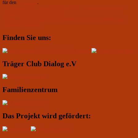
für den
Permalink
.
Beitragsnavigation
Vorheriger
←
Vorherige
28. Januar 2023 um 19.00: благотворительный
Beitrag:
авторский концерт Xenia Ost
Nächster
Weiter
→
11. Februar 2023 um 19.00: Konzert der Musikband
Beitrag:
„Madam Schascha“
Primärer
Finden Sie uns:
Seitenleisten-
Widgetbereich
Träger Club Dialog e.V
Familienzentrum
Das Projekt wird gefördert: