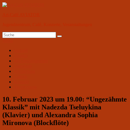
Zum
Inhalt
Art-Café AVIATOR
springen
Jugendzentrum, Café, Konzerte, Veranstaltungen
Suchen
Suchen
nach:
Menü
Primäres
Aktuell
Aviator
Menü
Wochenprogramm
Angebote
Vermietung
Galerie
Kontakt
На русском
10. Februar 2023 um 19.00: “Ungezähmte
Klassik” mit Nadezda Tseluykina
(Klavier) und Alexandra Sophia
Mironova (Blockflöte)