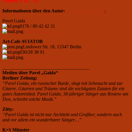
Eintritt: € 10,- / 8,-
Informationen über den Autor:
www.PavelGaida.de
;
Pavel Gaida
0176 / 80 42 42 31
pg@pavelgaida.de
Art-Cafe AVIATOR
Lindower Str. 18, 13347 Berlin
030/28 38 91
aviator@club-dialog.de
_____________________________________
Medien über Pavel „Gaida“
Berliner Zeitung:
“Pavel Gaida, ein russischer Barde, singt mit Sehnsucht und zur
Gitarre. Gitarren und Träume sind die wichtigsten Zutaten für ein
gutes Autorenlied. Pavel Gaida, 38-jähriger Sänger aus Rostow am
Don, schreibt solche Musik.”
Zitty:
“Pavel Gaida ist nicht nur Architekt und Grafiker, sondern auch
und vor allem ein wunderbarer Sänger…”
K+S Münster