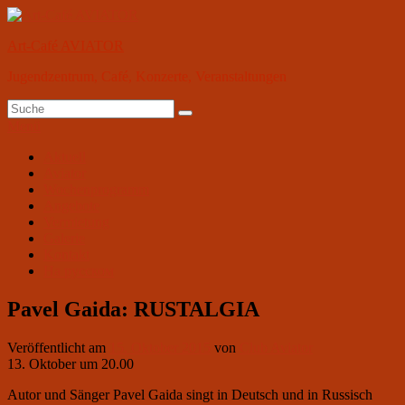
Zum
Inhalt
Art-Café AVIATOR
springen
Jugendzentrum, Café, Konzerte, Veranstaltungen
Suchen
Suchen
nach:
Menü
Primäres
Aktuell
Aviator
Menü
Wochenprogramm
Angebote
Vermietung
Galerie
Kontakt
На русском
Pavel Gaida: RUSTALGIA
Veröffentlicht am
15. Oktober 2015
von
Club Aviator
13. Oktober um 20.00
Autor und Sänger Pavel Gaida singt in Deutsch und in Russisch