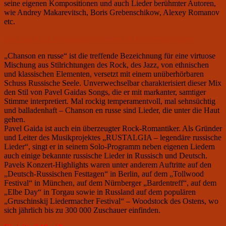
seine eigenen Kompositionen und auch Lieder berühmter Autoren,
wie Andrey Makarevitsch, Boris Grebenschikow, Alexey Romanov
etc.
Das Plakat zur Veranstaltung können Sie hier herunterladen.
„Chanson en russe“ ist die treffende Bezeichnung für eine virtuose
Mischung aus Stilrichtungen des Rock, des Jazz, von ethnischen
und klassischen Elementen, versetzt mit einem unüberhörbaren
Schuss Russische Seele. Unverwechselbar charakterisiert dieser Mix
den Stil von Pavel Gaidas Songs, die er mit markanter, samtiger
Stimme interpretiert. Mal rockig temperamentvoll, mal sehnsüchtig
und balladenhaft – Chanson en russe sind Lieder, die unter die Haut
gehen.
Pavel Gaida ist auch ein überzeugter Rock-Romantiker. Als Gründer
und Leiter des Musikprojektes „RUSTALGIA – legendäre russische
Lieder“, singt er in seinem Solo-Programm neben eigenen Liedern
auch einige bekannte russische Lieder in Russisch und Deutsch.
Pavels Konzert-Highlights waren unter anderem Auftritte auf den
„Deutsch-Russischen Festtagen“ in Berlin, auf dem „Tollwood
Festival“ in München, auf dem Nürnberger „Bardentreff“, auf dem
„Elbe Day“ in Torgau sowie in Russland auf dem populären
„Gruschinskij Liedermacher Festival“ – Woodstock des Ostens, wo
sich jährlich bis zu 300 000 Zuschauer einfinden.