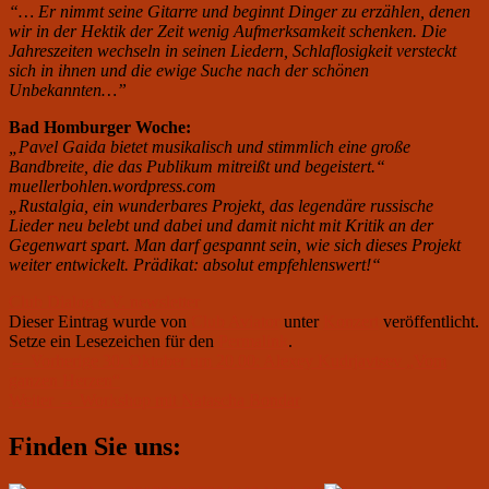
“… Er nimmt seine Gitarre und beginnt Dinger zu erzählen, denen
wir in der Hektik der Zeit wenig Aufmerksamkeit schenken. Die
Jahreszeiten wechseln in seinen Liedern, Schlaflosigkeit versteckt
sich in ihnen und die ewige Suche nach der schönen
Unbekannten…”
Bad Homburger Woche:
„Pavel Gaida bietet musikalisch und stimmlich eine große
Bandbreite, die das Publikum mitreißt und begeistert.“
muellerbohlen.wordpress.com
„Rustalgia, ein wunderbares Projekt, das legendäre russische
Lieder neu belebt und dabei und damit nicht mit Kritik an der
Gegenwart spart. Man darf gespannt sein, wie sich dieses Projekt
weiter entwickelt. Prädikat: absolut empfehlenswert!“
Club Dialog e.V. newsletter
Dieser Eintrag wurde von
Club Aviator
unter
Konzert
veröffentlicht.
Setze ein Lesezeichen für den
Permalink
.
Beitragsnavigation
Vorheriger
←
Vorherige
30. Oktober um 20.00: Alexey Kudrjavtsev „Vom
Beitrag:
ganzen Herzen“
Nächster
Weiter
→
Workshop mit Natascha Bondar
Beitrag:
Primärer
Finden Sie uns:
Seitenleisten-