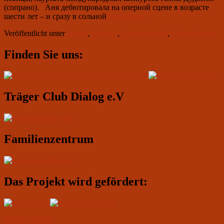
(сопрано). Аня дебютировала на оперной сцене в возрасте
5.
шести лет – и сразу в сольной
weiterlesen
→
August
Veröffentlicht unter
aktuell
,
Konzert
,
Uncategorized
,
Veranstaltung
2022
um
Primärer
19.00:
Finden Sie uns:
Анна
Seitenleisten-
Дудина
Widgetbereich
(сопрано)
Träger Club Dialog e.V
Familienzentrum
Das Projekt wird gefördert:
IMPRESSUM