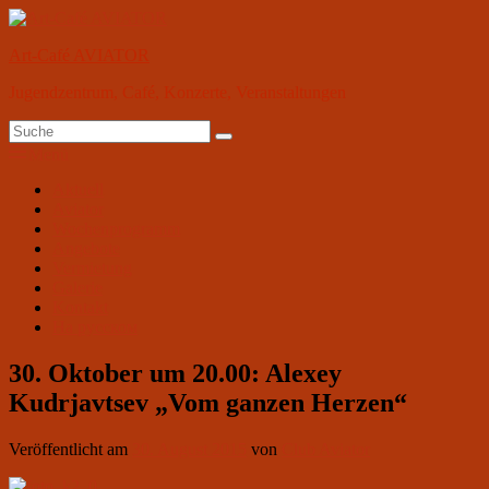
Zum
Inhalt
Art-Café AVIATOR
springen
Jugendzentrum, Café, Konzerte, Veranstaltungen
Suchen
Suchen
nach:
Menü
Primäres
Aktuell
Aviator
Menü
Wochenprogramm
Angebote
Vermietung
Galerie
Kontakt
На русском
30. Oktober um 20.00: Alexey
Kudrjavtsev „Vom ganzen Herzen“
Veröffentlicht am
30. August 2015
von
Club Aviator