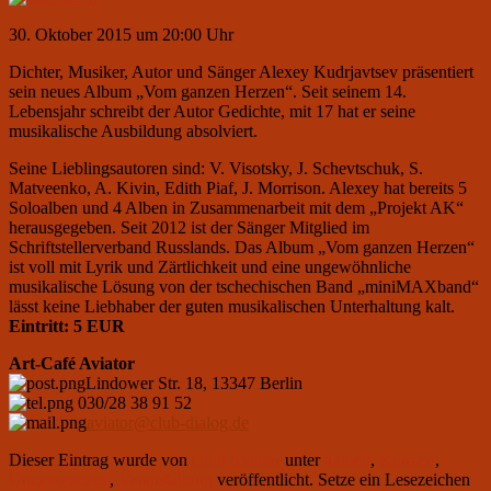
30. Oktober 2015 um 20:00 Uhr
Dichter, Musiker, Autor und Sänger Alexey Kudrjavtsev präsentiert
sein neues Album „Vom ganzen Herzen“. Seit seinem 14.
Lebensjahr schreibt der Autor Gedichte, mit 17 hat er seine
musikalische Ausbildung absolviert.
Seine Lieblingsautoren sind: V. Visotsky, J. Schevtschuk, S.
Matveenko, A. Kivin, Edith Piaf, J. Morrison. Alexey hat bereits 5
Soloalben und 4 Alben in Zusammenarbeit mit dem „Projekt AK“
herausgegeben. Seit 2012 ist der Sänger Mitglied im
Schriftstellerverband Russlands. Das Album „Vom ganzen Herzen“
ist voll mit Lyrik und Zärtlichkeit und eine ungewöhnliche
musikalische Lösung von der tschechischen Band „miniMAXband“
lässt keine Liebhaber der guten musikalischen Unterhaltung kalt.
Eintritt: 5 EUR
Art-Café Aviator
Lindower Str. 18, 13347 Berlin
030/28 38 91 52
aviator@club-dialog.de
Dieser Eintrag wurde von
Club Aviator
unter
aktuell
,
Konzert
,
Uncategorized
,
Veranstaltung
veröffentlicht. Setze ein Lesezeichen