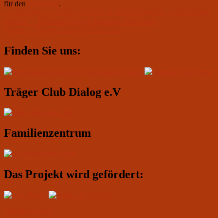
für den
Permalink
.
Beitragsnavigation
Vorheriger
←
Vorherige
27. März 2020 um 19.00: Konzertreihe „Ungezähmte
Beitrag:
Klassik“ – Klavierabend mit Nadezda Tseluykina
Nächster
Weiter
→
Pavel Gaida: RUSTALGIA
Beitrag:
Primärer
Finden Sie uns:
Seitenleisten-
Widgetbereich
Träger Club Dialog e.V
Familienzentrum
Das Projekt wird gefördert:
IMPRESSUM