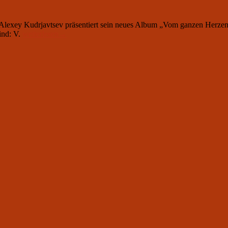
lexey Kudrjavtsev präsentiert sein neues Album „Vom ganzen Herzen“. 
30.
ind: V.
weiterlesen
→
Oktober
um
20.00:
Alexey
Kudrjavtsev
„Vom
ganzen
Herzen“