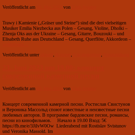
Veröffentlicht am
30. Mai 2023
von
Club Aviator
Trawy i Kamienie („Gräser und Steine“) sind die drei vielseitigen
Musiker Emilia Niezbecka aus Polen – Gesang, Violine, Dholki –
Zhenja Oks aus der Ukraine – Gesang, Gitarre, Bouzouki – und
30
Elisabeth Ruhe aus Deutschland – Gesang, Querflöte, Akkordeon –
Ju
weiterlesen
→
2
Veröffentlicht unter
aktuell
,
Konzert
,
Uncategorized
,
Veranstaltung
u
19
K
23. Juni 2023 um 19.00: концерт
v
современной камерной песни
Tr
„
i
Veröffentlicht am
23. Mai 2023
von
Club Aviator
K
Концерт современной камерной песни. Ростислав Свистунов
и Вероника Массольд споют известные и неизвестные песни
любимых авторов. В программе бардовские песни, романсы,
песни из кинофильмов. Начало в 19.00 Вход: 5€
https://fb.me/e/3JiIvW0Ow Liederabend mit Rostislav Svistunov
23.
und Veronika Massold. Im
weiterlesen
→