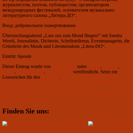
журналистом, поэтом, публицистом, организатором
международных фестивалей, основателем музыкально-
литературного салона „Литера-ДО“.
Вход: добровольное пожертвование
Überraschungsabend „Lass uns zum Mond fliegen!“ mit Sandra
Wereli, Journalistin, Dichterin, Schriftstellerun, Eventmanagerin, die
Gründerin des Musik-und Literatursalons „Litera-DO“.
Eintritt: Spende
Dieser Eintrag wurde von
Club Aviator
unter
aktuell
,
Konzert
,
Musik
,
Uncategorized
,
Veranstaltung
veröffentlicht. Setze ein
Lesezeichen für den
Permalink
.
Beitragsnavigation
Vorheriger
←
Vorherige
21. März 2024 um 19.00: встреча клуба любителей
Beitrag:
авторской песни
Nächster
Weiter
→
11. April 2024 um 19.00: встреча клуба любителей
Beitrag:
авторской песни
Primärer
Finden Sie uns:
Seitenleisten-
Widgetbereich