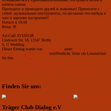
попеть самим.
Приходите и приводите друзей и знакомых! Приносите с
собой музыкальные инструменты, по-желанию что-нибудь к
чаю и хорошее настроение!
Начало в 19.00
Вход: 3€
Art-Café AVIATOR
Lindower Str. 18, 13347 Berlin
S, U Wedding
Dieser Eintrag wurde von
Club Aviator
unter
aktuell
,
Uncategorized
,
Veranstaltung
veröffentlicht. Setze ein Lesezeichen
für den
Permalink
.
Beitragsnavigation
Vorheriger
←
Vorherige
10 апреля 2019 19.00: Ирина Евдокимова,
Beitrag:
спектакль-концерт «Гимн любви»
Nächster
Weiter
→
12. April 2019 um 19.00: „Widerborstige Gesänge“
Beitrag:
(Leipzig)
Primärer
Finden Sie uns:
Seitenleisten-
Widgetbereich
Träger Club Dialog e.V