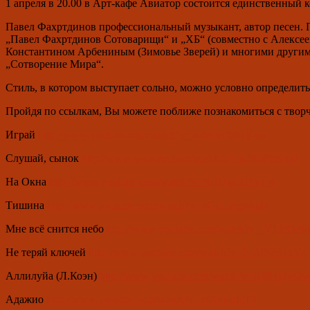
1 апреля в 20.00 в Арт-кафе Авиатор состоится единственный к
Павел Фахртдинов профессиональный музыкант, автор песен. П
„Павел Фахртдинов Сотоварищи“ и „ХБ“ (совместно с Алексее
Константином Арбениным (Зимовье Зверей) и многими другим
„Сотворение Мира“.
Стиль, в котором выступает сольно, можно условно определить, 
Пройдя по ссылкам, Вы можете поближе познакомиться с творч
Играй
http://www.youtube.com/watch?v=JoMoeOSQYxw
Слушай, сынок
http://www.youtube.com/watch?v=ql2N3FzN4f8
На Окна
http://www.youtube.com/watch?v=SHQwfTj3VC4
Тишина
http://www.youtube.com/watch?v=4GqL1egMad4
Мне всё снится небо
http://www.youtube.com/watch?v=-V1I8Q
Не теряй ключей
http://www.youtube.com/watch?v=P-Af8Z91gVs
Аллилуйа (Л.Коэн)
http://www.youtube.com/watch?v=g4B4eIyz2
Адажио
http://www.youtube.com/watch?v=t4XkicdhjT4