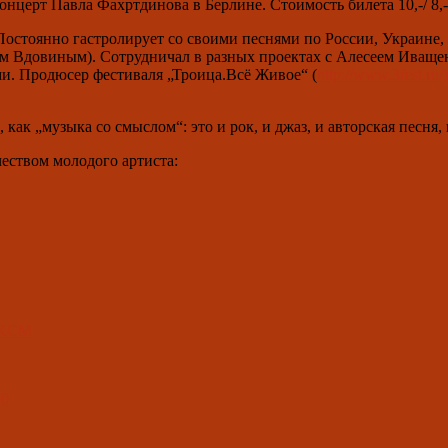
онцерт Павла Фахртдинова в Берлине. Стоимость билета 10,-/ 8,-
остоянно гастролирует со своими песнями по России, Украине, 
м Вдовиным). Сотрудничал в разных проектах с Алесеем Иващен
и. Продюсер фестиваля „Троица.Всё Живое“ (
http://www.3fest.ru/)
как „музыка со смыслом“: это и рок, и джаз, и авторская песня, 
еством молодого артиста:
o6KCM
w0