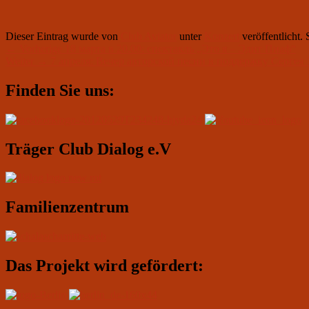
Dieser Eintrag wurde von
Club Aviator
unter
Konzert
veröffentlicht.
Beitragsnavigation
Vorheriger
←
Vorherige
18 марта в 20.00: спектакль „Это я – Эдит Пиаф“
Nächster
Beitrag:
Weiter
→
7 апреля: Вечер авторской песни в поддержку Сергея
Beitrag:
Primärer
Finden Sie uns:
Seitenleisten-
Widgetbereich
Träger Club Dialog e.V
Familienzentrum
Das Projekt wird gefördert: