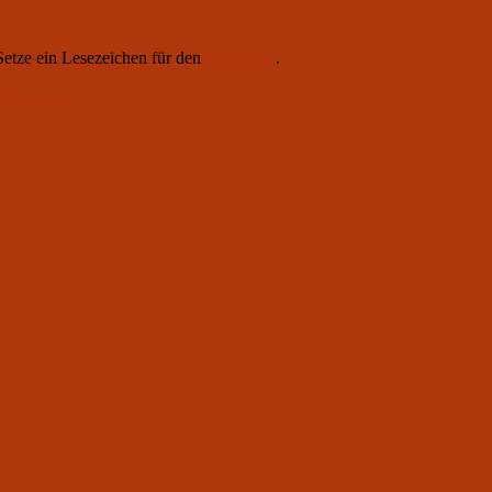
 Setze ein Lesezeichen für den
Permalink
.
 Труханова