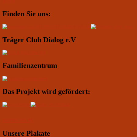
Beitrag:
песни
Primärer
Finden Sie uns:
Seitenleisten-
Widgetbereich
Träger Club Dialog e.V
Familienzentrum
Das Projekt wird gefördert:
IMPRESSUM
Unsere Plakate