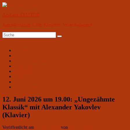
Zum
Inhalt
Art-Café AVIATOR
springen
Jugendzentrum, Café, Konzerte, Veranstaltungen
Suchen
Suchen
nach:
Menü
Primäres
Aktuell
Aviator
Menü
Wochenprogramm
Angebote
Vermietung
Galerie
Kontakt
На русском
12. Juni 2026 um 19.00: „Ungezähmte
Klassik“ mit Alexander Yakovlev
(Klavier)
Veröffentlicht am
12. Mai 2026
von
Club Aviator