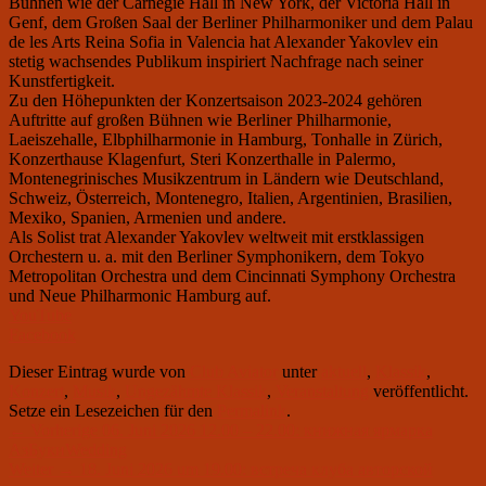
Bühnen wie der Carnegie Hall in New York, der Victoria Hall in
Genf, dem Großen Saal der Berliner Philharmoniker und dem Palau
de les Arts Reina Sofia in Valencia hat Alexander Yakovlev ein
stetig wachsendes Publikum inspiriert Nachfrage nach seiner
Kunstfertigkeit.
Zu den Höhepunkten der Konzertsaison 2023-2024 gehören
Auftritte auf großen Bühnen wie Berliner Philharmonie,
Laeiszehalle, Elbphilharmonie in Hamburg, Tonhalle in Zürich,
Konzerthause Klagenfurt, Steri Konzerthalle in Palermo,
Montenegrinisches Musikzentrum in Ländern wie Deutschland,
Schweiz, Österreich, Montenegro, Italien, Argentinien, Brasilien,
Mexiko, Spanien, Armenien und andere.
Als Solist trat Alexander Yakovlev weltweit mit erstklassigen
Orchestern u. a. mit den Berliner Symphonikern, dem Tokyo
Metropolitan Orchestra und dem Cincinnati Symphony Orchestra
und Neue Philharmonic Hamburg auf.
YouTube
Facebook
Dieser Eintrag wurde von
Club Aviator
unter
aktuell
,
Klassik
,
Konzert
,
Musik
,
Ungezähmte Klassik
,
Veranstaltung
veröffentlicht.
Setze ein Lesezeichen für den
Permalink
.
Beitragsnavigation
Vorheriger
←
Vorherige
06. Juni 2026 12.00 – 22.00: книжная ярмарка
Beitrag:
АзБукиWedding
Nächster
Weiter
→
18. Juni 2026 um 19.00: встреча клуба авторской