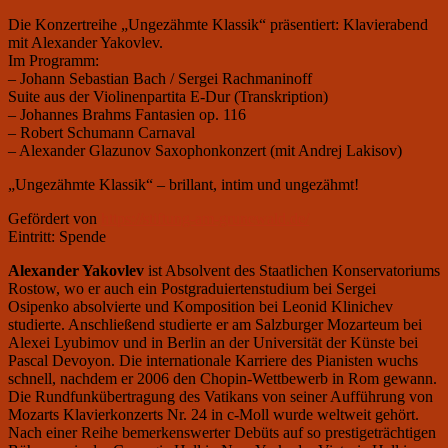
Die Konzertreihe „Ungezähmte Klassik“ präsentiert: Klavierabend
mit Alexander Yakovlev.
Im Programm:
– Johann Sebastian Bach / Sergei Rachmaninoff
Suite aus der Violinenpartita E-Dur (Transkription)
– Johannes Brahms Fantasien op. 116
– Robert Schumann Carnaval
– Alexander Glazunov Saxophonkonzert (mit Andrej Lakisov)
„Ungezähmte Klassik“ – brillant, intim und ungezähmt!
Gefördert von
https://stiftung-am-grunewald.de/
Eintritt: Spende
Alexander Yakovlev
ist Absolvent des Staatlichen Konservatoriums
Rostow, wo er auch ein Postgraduiertenstudium bei Sergei
Osipenko absolvierte und Komposition bei Leonid Klinichev
studierte. Anschließend studierte er am Salzburger Mozarteum bei
Alexei Lyubimov und in Berlin an der Universität der Künste bei
Pascal Devoyon. Die internationale Karriere des Pianisten wuchs
schnell, nachdem er 2006 den Chopin-Wettbewerb in Rom gewann.
Die Rundfunkübertragung des Vatikans von seiner Aufführung von
Mozarts Klavierkonzerts Nr. 24 in c-Moll wurde weltweit gehört.
Nach einer Reihe bemerkenswerter Debüts auf so prestigeträchtigen