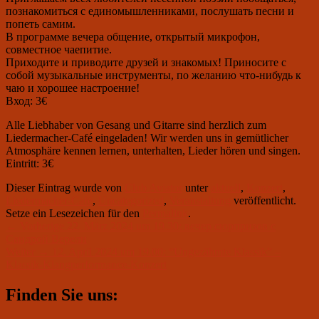
познакомиться с единомышленниками, послушать песни и
попеть самим.
В программе вечера общение, открытый микрофон,
совместное чаепитие.
Приходите и приводите друзей и знакомых! Приносите с
собой музыкальные инструменты, по желанию что-нибудь к
чаю и хорошее настроение!
Вход: 3€
Alle Liebhaber von Gesang und Gitarre sind herzlich zum
Liedermacher-Café eingeladen! Wir werden uns in gemütlicher
Atmosphäre kennen lernen, unterhalten, Lieder hören und singen.
Eintritt: 3€
Dieser Eintrag wurde von
Club Aviator
unter
aktuell
,
Konzert
,
Liedermacher-Café
,
Uncategorized
,
Veranstaltung
veröffentlicht.
Setze ein Lesezeichen für den
Permalink
.
Beitragsnavigation
Vorheriger
←
Vorherige
22. März 2024 um 19.30: вечер сюрпризов с
Beitrag:
Сандрой Верели
Nächster
Weiter
→
12. April 2024 um 19.00: “Ungezähmte Klassik” –
Beitrag:
Klassik-Klangperformance-Konzert
Primärer
Finden Sie uns:
Seitenleisten-