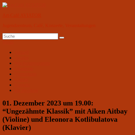
Zum
Inhalt
Art-Café AVIATOR
springen
Jugendzentrum, Café, Konzerte, Veranstaltungen
Suchen
Suchen
nach:
Menü
Primäres
Aktuell
Aviator
Menü
Wochenprogramm
Angebote
Vermietung
Galerie
Kontakt
На русском
01. Dezember 2023 um 19.00:
“Ungezähmte Klassik” mit Aiken Aitbay
(Violine) und Eleonora Kotlibulatova
(Klavier)