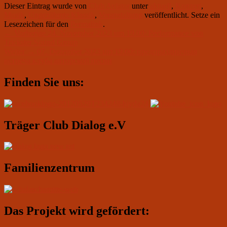
Dieser Eintrag wurde von
Club Aviator
unter
aktuell
,
Konzert
,
Musik
,
Ungezähmte Klassik
,
Veranstaltung
veröffentlicht. Setze ein
Lesezeichen für den
Permalink
.
Beitragsnavigation
Vorheriger
←
Vorherige
24. November 2023 um 19.00: Performance von
Beitrag:
Trickster Sound Group
Nächster
Weiter
→
07. Dezember 2023 um 19.00: предпраздничная
Beitrag:
встреча клуба авторской песни
Primärer
Finden Sie uns:
Seitenleisten-
Widgetbereich
Träger Club Dialog e.V
Familienzentrum
Das Projekt wird gefördert: