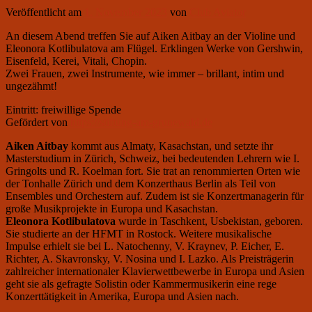
Veröffentlicht am
1. November 2023
von
Club Aviator
An diesem Abend treffen Sie auf Aiken Aitbay an der Violine und
Eleonora Kotlibulatova am Flügel. Erklingen Werke von Gershwin,
Eisenfeld, Kerei, Vitali, Chopin.
Zwei Frauen, zwei Instrumente, wie immer – brillant, intim und
ungezähmt!
Eintritt: freiwillige Spende
Gefördert von
https://stiftung-am-grunewald.de
Aiken Aitbay
kommt aus Almaty, Kasachstan, und setzte ihr
Masterstudium in Zürich, Schweiz, bei bedeutenden Lehrern wie I.
Gringolts und R. Koelman fort. Sie trat an renommierten Orten wie
der Tonhalle Zürich und dem Konzerthaus Berlin als Teil von
Ensembles und Orchestern auf. Zudem ist sie Konzertmanagerin für
große Musikprojekte in Europa und Kasachstan.
Eleonora Kotlibulatova
wurde in Taschkent, Usbekistan, geboren.
Sie studierte an der HFMT in Rostock. Weitere musikalische
Impulse erhielt sie bei L. Natochenny, V. Kraynev, P. Eicher, E.
Richter, A. Skavronsky, V. Nosina und I. Lazko. Als Preisträgerin
zahlreicher internationaler Klavierwettbewerbe in Europa und Asien
geht sie als gefragte Solistin oder Kammermusikerin eine rege
Konzerttätigkeit in Amerika, Europa und Asien nach.