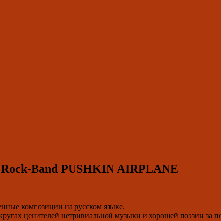
der Rock-Band PUSHKIN AIRPLANE
венные композиции на русском языке.
ругах ценителей нетривиальной музыки и хорошей поэзии за по