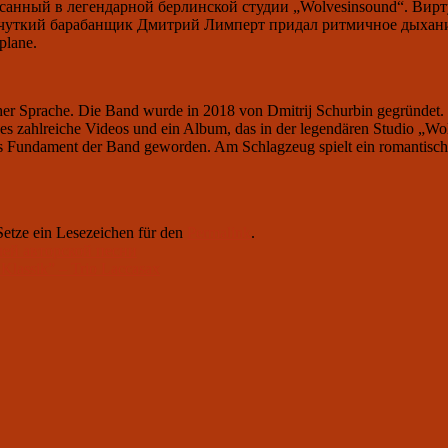
писанный в легендарной берлинской студии „Wolvesinsound“. В
чуткий барабанщик Дмитрий Лимперт придал ритмичное дыхани
plane.
cher Sprache. Die Band wurde in 2018 von Dmitrij Schurbin gegründet
es zahlreiche Videos und ein Album, das in der legendären Studio „W
estes Fundament der Band geworden. Am Schlagzeug spielt ein romantisc
 Setze ein Lesezeichen für den
Permalink
.
лей авторской песни
Klassik” – Trio Laccasax