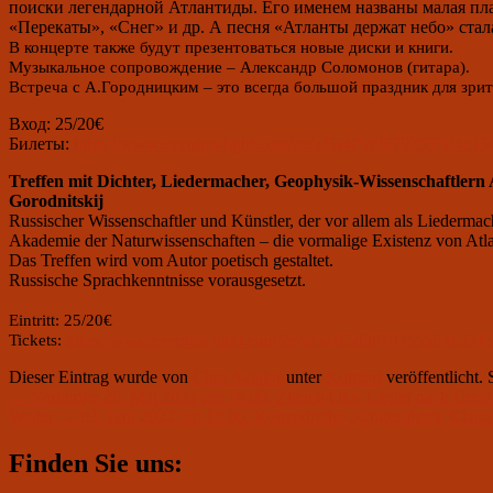
поиски легендарной Атлантиды. Его именем названы малая пла
«Перекаты», «Снег» и др. А песня «Атланты держат небо» ста
В концерте также будут презентоваться новые диски и книги.
Музыкальное сопровождение – Александр Соломонов (гитара).
Встреча с А.Городницким – это всегда большой праздник для зри
Вход: 25/20€
Билеты:
https://www.eventim-light.com/de/a/5a4f5d9879755504c3
Treffen mit Dichter, Liedermacher, Geophysik-Wissenschaftlern
Gorodnitskij
Russischer Wissenschaftler und Künstler, der vor allem als Liederma
Akademie der Naturwissenschaften – die vormalige Existenz von Atlan
Das Treffen wird vom Autor poetisch gestaltet.
Russische Sprachkenntnisse vorausgesetzt.
Eintritt: 25/20€
Tickets:
https://www.eventim-light.com/de/a/5a4f5d9879755504c334
Dieser Eintrag wurde von
Club Aviator
unter
Konzert
veröffentlicht.
Beitragsnavigation
Vorheriger
←
Vorherige
20. Mai 2022 um 19.00: Zhenja Oks, Lieder nach Gedi
Nächster
Beitrag:
Weiter
→
03. Juni 2022 um 19.00: Konzertreihe „Ungezähmte Klassi
Beitrag:
Primärer
Finden Sie uns:
Seitenleisten-