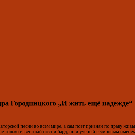
ндра Городницкого „И жить ещё надежде“
вторской песни во всем мире, а сам поэт признан по праву жив
 только известный поэт и бард, но и учёный с мировым именем 