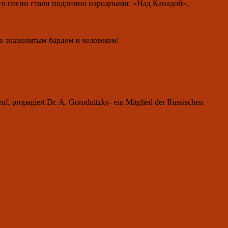
го песни стали подлинно народными: «Над Канадой»,
со знаменитым бардом и человеком!
f, propagiert Dr. A. Gorodnitzky- ein Mitglied der Russischen