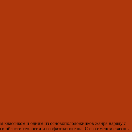
ым классиком и одним из основопололожников жанра наряду с
в области геологии и геофизики океана. С его именем связаны