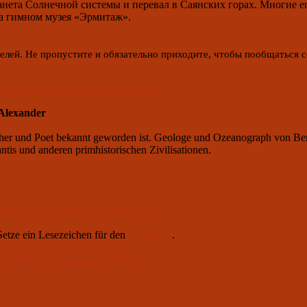
нета Солнечной системы и перевал в Саянских горах. Многие е
ла гимном музея «Эрмитаж».
телей. Не пропустите и обязательно приходите, чтобы пообщаться 
345866/e/627cbf5f07c8e168589b9af8/
 Alexander
cher und Poet bekannt geworden ist. Geologe und Ozeanograph von Beru
tis und anderen primhistorischen Zivilisationen.
5866/e/627cbf5f07c8e168589b9af8/
 Setze ein Lesezeichen für den
Permalink
.
chten von Ossip Mandelstam
k“ mit Elena Bregman (Klavier)