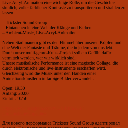
Live-Acryl-Animation eine wichtige Rolle, um die Geschichte
sinnlich, voller farblicher Kontraste zu transportieren und strahlen zu
lassen.
– Trickster Sound Group
– Eintauchen in eine Welt der Kl
ä
nge und Farben
– Ambient-Music, Live-Acryl-Animation
Neben Stadtmauern gibt es den Himmel
ü
ber unseren K
ö
pfen und
eine Welt der Fantasie und Tr
ä
ume, die in jedem von uns lebt.
Durch unser multi-genre-Kunst-Projekt soll ein Gef
ü
hl daf
ü
r
vermittelt werden, wer wir wirklich sind.
Unsere musikalische Performance ist eine magische Collage, die
durch elektronische und live-Instrumente erschaffen wird.
Gleichzeitig wird die Musik unter den H
ä
nden einer
Animationsk
ü
nstlerin in farbige Bilder verwandelt.
Open: 19.30
Anfang: 20.00
Eintritt: 10/5€
https://www.instagram.com/tv/CY4tJifuAuf/?
utm_medium=copy_link
Для нового перформанса
Trickster Sound Group
адаптировал