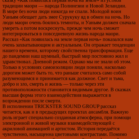
сказку «Как появилась первая ночь на земле» из устной
традиции маори — народа Полинезии и Новой Зеландии
.
В мире без ночи люди никогда не спали
.
Молодой воин
Уаньям обещает дать змее Сурукуку яд в обмен на ночь
.
Но
люди маори очень боялись темноты
, и
Уаньям должен сначала
умереть а потом
воскреснуть,
прежде чем ночь сможет
интегрироваться в повседневную жизнь народа
маори.
Рассказ «Как появилась на земле первая ночь» показался нам
очень захватывающим и актуальным
.
Он отражает тенденции
нашего времени
,
которому свойственна трансформация
.
Еще
до пандемии наш шумный
,
быстрый мир постоянно жил и
здравствовал
. Дневной режим.
Однако мы не знали об этом
.
Только в условиях самоизоляции люди поняли
,
насколько
дорогим может быть то
,
что раньше считалось само собой
разумеющимся и принимается как должное
.
Свет и тьма
,
добро и зло
,
смерть и жизнь — только через эти
противоположности становится видимым другое
.
В сказках
высшая форма этого взаимодействия выражается в
возрождении после смерти
.
В исполнении
TRICKSTER SOUND GROUP
рассказ
читается
,
как и в предыдущих проектах ансамбля
.
Важную
роль играет специально созданная атмосферна
,
при помощи
электронной и живой музыки взаимодействующей с
акрилов
ой
анимаци
ей и артистом
.
И
стори
я передаётся
чувственно,
насыщенна цветовыми контрастами
.
Помимо