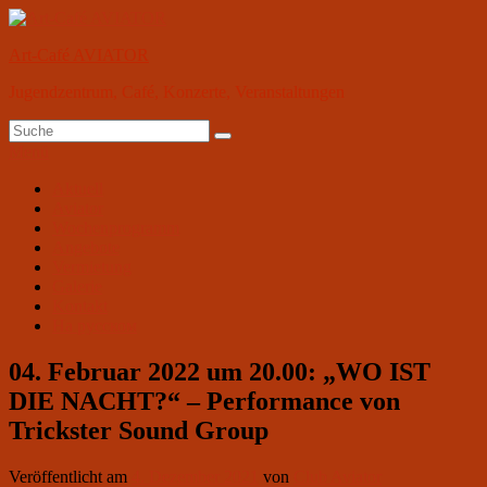
Zum
Inhalt
Art-Café AVIATOR
springen
Jugendzentrum, Café, Konzerte, Veranstaltungen
Suchen
Suchen
nach:
Menü
Primäres
Aktuell
Aviator
Menü
Wochenprogramm
Angebote
Vermietung
Galerie
Kontakt
На русском
04. Februar 2022 um 20.00: „WO IST
DIE NACHT?“ – Performance von
Trickster Sound Group
Veröffentlicht am
4. Dezember 2021
von
Club Aviator