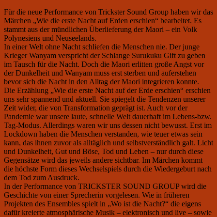
Fü
r die neue Performance von Trickster Sound Group haben wir das
M
ä
rchen „Wie die erste Nacht auf Erden erschien
“
bearbeitet. Es
stammt aus der m
ü
ndlichen
Ü
berlieferung der Maori – ein Volk
Polynesiens und Neuseelands.
In einer Welt ohne Nacht schliefen die Menschen nie. Der junge
Krieger Wanyam verspricht der Schlange Surukuku Gift zu geben
im Tausch f
ü
r die Nacht. Doch die Maori erlitten gro
ß
e Angst vor
der Dunkelheit und Wanyam muss
erst sterben und auferstehen
bevor sich die Nacht in den Alltag der Maori integrieren konnte.
Die Erz
ä
hlung „Wie die erste Nacht auf der Erde erschien“ erschien
uns sehr spannend und aktuell. Sie spiegelt die Tendenzen unserer
Zeit wider, die von Transformation gepr
ä
gt ist. Auch vor der
Pandemie war unsere laute, schnelle Welt dauerhaft im Lebens-bzw.
Tag-Modus. Allerdings waren wir uns dessen nicht bewuss
t. Erst im
Lockdown haben die Menschen verstanden, wie teuer etwas sein
kann, das ihnen zuvor als allt
ä
glich und selbstverst
ä
ndlich galt. Licht
und Dunkelheit, Gut und B
ö
se, Tod und Leben – nur durch diese
Gegens
ä
tze wird das jeweils andere sichtbar. Im M
ä
rchen kommt
die h
ö
chste Form dieses Wechselspiels durch die Wiedergeburt nach
dem Tod zum Ausdruck.
In der Performance von
TRICKSTER SOUND GROUP
wird die
Geschichte von einer Sprecherin vorgelesen. Wie in fr
ü
heren
Projekten des Ensembles spielt in
„
Wo ist die Nacht?
“
die eigens
daf
ü
r kreierte atmosph
ä
rische Musik – elektronisch und live – sowie