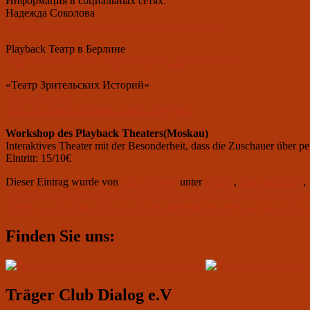
Информация в социальных сетях:
Надежда Соколова
https://www.facebook.com/
nadezhda.sokolova.tzi
Playback Театр в Берлине
https://www.facebook.com/
groups/512226879384731/
«Театр Зрительских Историй»
http://t-z-i.com/
https://business.facebook.com/
tzi.playback/
Workshop des Playback Theaters
(
Moskau)
Interaktives Theater mit der Besonderheit, dass die Zuschauer über 
Eintritt:
15/10
€
Dieser Eintrag wurde von
Club Aviator
unter
aktuell
,
Uncategorized
,
Beitragsnavigation
Vorheriger
←
Vorherige
8. März 2020 um 18.00: Musika Femina am Internationa
Nächster
Beitrag:
Weiter
→
19. März 2020 um 19.00: abgesagt! встреча клуба люб
Beitrag:
Primärer
Finden Sie uns:
Seitenleisten-
Widgetbereich
Träger Club Dialog e.V