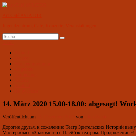
Zum
Inhalt
Art-Café AVIATOR
springen
Jugendzentrum, Café, Konzerte, Veranstaltungen
Suchen
Suchen
nach:
Menü
Primäres
Aktuell
Aviator
Menü
Wochenprogramm
Angebote
Vermietung
Galerie
Kontakt
На русском
14. März 2020 15.00-18.00: abgesagt! Wor
Veröffentlicht am
14. Dezember 2019
von
Club Aviator
Дорогие друзья, к сожалению Театр Зрительских Историй выну
Мастер-класс «Знакомство с Плейбэк театром. Продолжение.»!