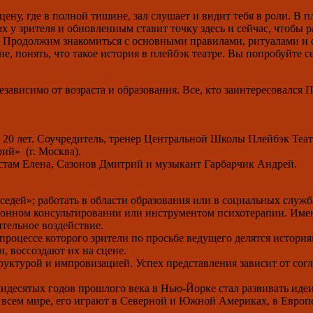
цену, где в полной тишине, зал слушает и видит тебя в роли. В 
х у зрителя и обновленным ставит точку здесь и сейчас, чтобы 
й. Продолжим знакомиться с основными правилами, ритуалами и
не, понять, что такое история в плейбэк театре. Вы попробуйте с
ависимо от возраста и образования. Все, кто заинтересовался П
е 20 лет. Соучредитель, тренер Центральной Школы Плейбэк Те
рий» (г. Москва).
нстам Елена, Сазонов Дмитрий и музыкант Гарбарчик Андрей.
седей»; работать в области образования или в социальных служб
ионном консультировании или инструментом психотерапии. Имен
ительное воздействие.
процессе которого зрители по просьбе ведущего делятся история
и, воссоздают их на сцене.
ктурой и импровизацией. Успех представления зависит от согла
идесятых годов прошлого века в Нью-Йорке стал развивать идеи
 всем мире, его играют в Северной и Южной Америках, в Европ