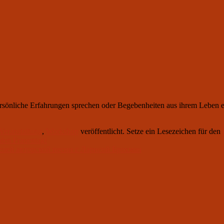
persönliche Erfahrungen sprechen oder Begebenheiten aus ihrem Leben er
Veranstaltung
,
Workshop
veröffentlicht. Setze ein Lesezeichen für den
len Frauentag!
ителей авторской песни c Ларисой Брохман