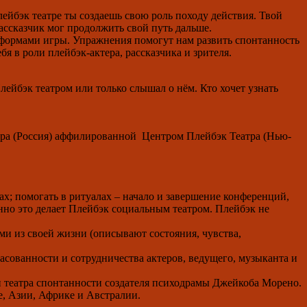
плейбэк театре ты создаешь свою роль походу действия. Твой
рассказчик мог продолжить свой путь дальше.
 формами игры. Упражнения помогут нам развить спонтанность
ебя в роли плейбэк-актера, рассказчика и зрителя.
лейбэк театром или только слышал о нём. Кто хочет узнать
атра (Россия) аффилированной Центром Плейбэк Театра (Нью-
ах; помогать в ритуалах – начало и завершение конференций,
но это делает Плейбэк социальным театром. Плейбэк не
ми из своей жизни (описывают состояния, чувства,
сованности и сотрудничества актеров, ведущего, музыканта и
 театра спонтанности создателя психодрамы Джейкоба Морено.
е, Азии, Африке и Австралии.