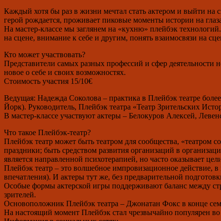
Каждый хотя бы раз в жизни мечтал стать актером и выйти на с
герой рождается, проживает пиковые моменты истории на глаза
На мастер-классе мы заглянем на «кухню» плейбэк технологи
на сцене, внимание к себе и другим, понять взаимосвязи на сце
Кто может участвовать?
Представители самых разных профессий и сфер деятельности нез
новое о себе и своих возможностях.
Стоимость участия
15/10
€
Ведущая: Надежда Соколова – практика в Плейбэк театре боле
Йорк). Руководитель, Плейбэк театра «Театр Зрительских Исто
В мастер-классе участвуют актеры – Белокуров Алексей, Леве
Что такое Плейбэк-театр?
Плейбэк театр может быть театром для сообщества, «театром со
праздники; быть средством развития организаций в организац
является направленной психотерапией, но часто оказывает цел
Плейбэк театр – это волшебное импровизационное действие, в 
впечатления). И актеры тут же, без предварительной подготовк
Особые формы актерской игры поддерживают баланс между стру
зрителей.
Основоположник Плейбэк театра – Джонатан Фокс в конце сем
На настоящий момент Плейбэк стал чрезвычайно популярен во