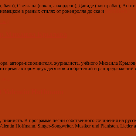
Vitaminka“
, баян), Светлана (вокал, аккордеон), Давиде ( контрабас), Ана
03.
немецком в разных стилях от рокенролла до ска и
weiterlesen
→
Mai
ltung
2024
um
19.00:
ечер Михаила Крылова
Konzert
der
Musikband
Dr.
BAJAN
итора, автора-исполнителя, журналиста, учёного Михаила Крылов
за это время автором двух десятков изобретений и рацпредложен
ltung
t Valentin Hoffmann
, пианиста. В программе песни собственного сочинения на русс
tin Hoffmann, Singer-Songwriter, Musiker und Pianisten. Lieder aus