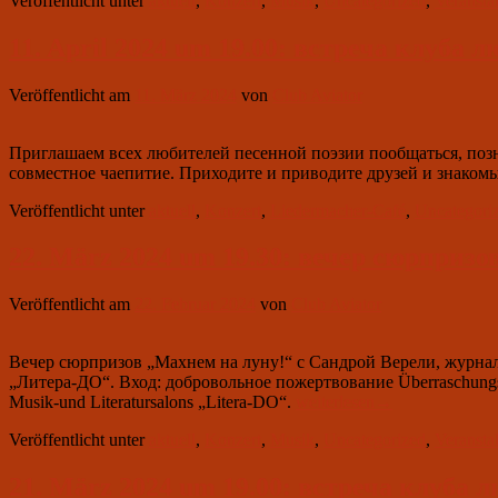
Veröffentlicht unter
aktuell
,
Konzert
,
Musik
,
Uncategorized
,
Veransta
11. April 2024 um 19.00: встреча клуба 
Veröffentlicht am
11. März 2024
von
Club Aviator
Приглашаем всех любителей песенной поэзии пообщаться, поз
совместное чаепитие. Приходите и приводите друзей и знаком
Veröffentlicht unter
aktuell
,
Konzert
,
Liedermacher-Café
,
Uncategori
22. März 2024 um 19.30: вечер сюрпризо
Veröffentlicht am
22. Februar 2024
von
Club Aviator
Вечер сюрпризов „Махнем на луну!“ с Сандрой Верели, журна
„Литера-ДО“. Вход: добровольное пожертвование Überraschungsabend
22.
Musik-und Literatursalons „Litera-DO“.
weiterlesen
→
März
Veröffentlicht unter
aktuell
,
Konzert
,
Musik
,
Uncategorized
,
Veransta
2024
um
19.30:
21. März 2024 um 19.00: встреча клуба 