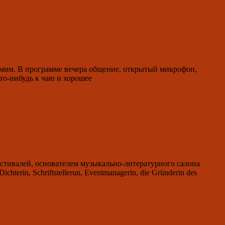
2024
um
19.00:
Konzertabend
mit
Valentin
Hoffmann
амим. В программе вечера общение, открытый микрофон,
11.
то-нибудь к чаю и хорошее
weiterlesen
→
April
2024
um
19.00:
встреча
клуба
любителей
авторской
песни
стивалей, основателем музыкально-литературного салона
terin, Schriftstellerun, Eventmanagerin, die Gründerin des