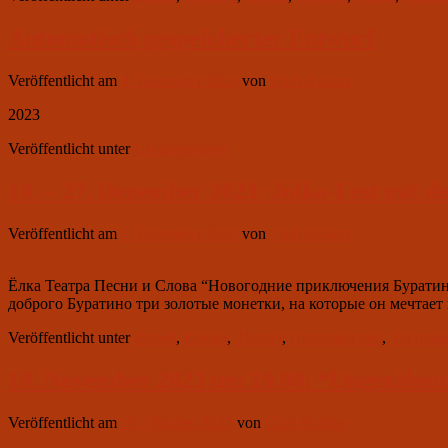
Automatisch gespeicherter Entwurf
Veröffentlicht am
4. Dezember 2023
von
Club Aviator
2023
Veröffentlicht unter
Uncategorized
10. – 27. Dezember 2023: Jolka-Fest mit 
Veröffentlicht am
1. Dezember 2023
von
Club Aviator
Ёлка Театра Песни и Слова “Новогодние приключения Бурати
доброго Буратино три золотые монетки, на которые он мечта
Veröffentlicht unter
aktuell
,
Kinder
,
Theater
,
Uncategorized
,
Veransta
10. November 2023 um 19.00: “Ungezähmt
Veröffentlicht am
10. Oktober 2023
von
Club Aviator