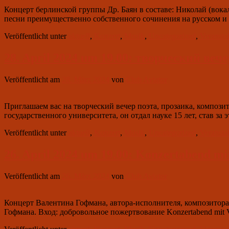
Концерт берлинской группы Др. Баян в составе: Николай (вокал
песни преимущественно собственного сочинения на русском и 
Veröffentlicht unter
aktuell
,
Konzert
,
Musik
,
Uncategorized
,
Veransta
28. April 2024 um 19.00: творческий в
Veröffentlicht am
28. März 2024
von
Club Aviator
Приглашаем вас на творческий вечер поэта, прозаика, композ
государственного университета, он отдал науке 15 лет, став 
Veröffentlicht unter
aktuell
,
Konzert
,
Musik
,
Uncategorized
,
Veransta
26. April 2024 um 19.00: Konzertabend mi
Veröffentlicht am
26. März 2024
von
Club Aviator
Концерт Валентина Гофмана, автора-исполнителя, композитора
Гофмана. Вход: добровольное пожертвование Konzertabend mit Valen