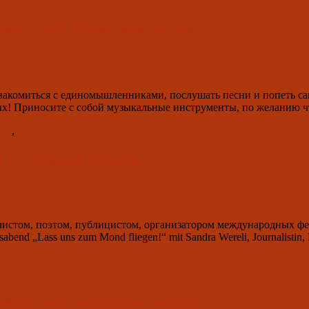
ltung
любителей авторской песни
накомиться с единомышленниками, послушать песни и попеть с
ых! Приносите с собой музыкальные инструменты, по желанию ч
zed
,
Veranstaltung
в с Сандрой Верели
листом, поэтом, публицистом, организатором международных фе
 „Lass uns zum Mond fliegen!“ mit Sandra Wereli, Journalistin, Dich
ltung
любителей авторской песни