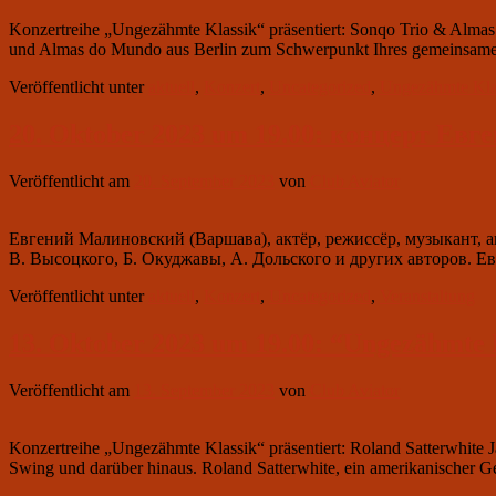
Konzertreihe „Ungezähmte Klassik“ präsentiert: Sonqo Trio & Almas
und Almas do Mundo aus Berlin zum Schwerpunkt Ihres gemeinsa
Veröffentlicht unter
aktuell
,
Konzert
,
Uncategorized
,
Ungezähmte Kla
20. Oktober 2023 um 19.00: концерт Ев
Veröffentlicht am
20. September 2023
von
Club Aviator
Евгений Малиновский (Варшава), актёр, режиссёр, музыкант, а
В. Высоцкого, Б. Окуджавы, А. Дольского и других авторов. Е
Veröffentlicht unter
aktuell
,
Konzert
,
Uncategorized
,
Veranstaltung
13. Oktober 2023 um 19.00: “Ungezähmte K
Veröffentlicht am
13. September 2023
von
Club Aviator
Konzertreihe „Ungezähmte Klassik“ präsentiert: Roland Satterwhite J
Swing und darüber hinaus. Roland Satterwhite, ein amerikanischer Ge