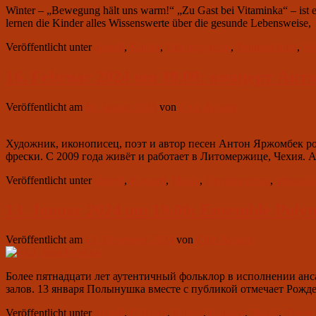
Winter – „Bewegung hält uns warm!“ „Zu Gast bei Vitaminka“ – ist ein
lernen die Kinder alles Wissenswerte über die gesunde Lebensweise,
Veröffentlicht unter
aktuell
,
Kinder
,
Uncategorized
,
Veranstaltung
,
Wo
16. Februar 2024 um 19.00: концерт Ан
Veröffentlicht am
16. Januar 2024
von
Club Aviator
Художник, иконописец, поэт и автор песен Антон Яржомбек ро
фрески. С 2009 года живёт и работает в Литомержице, Чехия.
Veröffentlicht unter
aktuell
,
Konzert
,
Musik
,
Uncategorized
,
Veransta
13. Januar 2024 um 19.00: Ensemble Polyn
Veröffentlicht am
13. Dezember 2023
von
Club Aviator
Более пятнадцати лет аутентичный фольклор в исполнении ан
залов. 13 января Полынушка вместе с публикой отмечает Рожд
Veröffentlicht unter
aktuell
,
Folklore
,
Kinder
,
Konzert
,
Musik
,
Theate