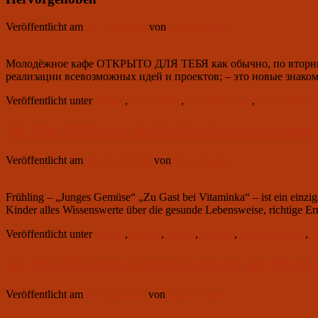
Veröffentlicht am
11. Juni 2024
von
Club Aviator
Молодёжное кафе ОТКРЫТО ДЛЯ ТЕБЯ как обычно, по вторникам,
реализации всевозможных идей и проектов; – это новые знаком
Veröffentlicht unter
aktuell
,
Jugendcafe
,
Uncategorized
,
Veranstaltun
18. Mai 2024 um 16.00: Kinderprogramm 
Veröffentlicht am
18. April 2024
von
Club Aviator
Frühling – „Junges Gemüse“ „Zu Gast bei Vitaminka“ – ist ein einziga
Kinder alles Wissenswerte über die gesunde Lebensweise, richtige E
Veröffentlicht unter
aktuell
,
Kinder
,
Musik
,
Theater
,
Uncategorized
,
V
03. Mai 2024 um 19.00: Konzert der Mus
Veröffentlicht am
3. April 2024
von
Club Aviator