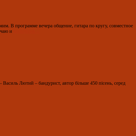
им. В программе вечера общение, гитара по кругу, совместное
21.
 чаю и
weiterlesen
→
März
2024
um
19.00:
встреча
клуба
любителей
авторской
песни
 Василь Лютий – бандурист, автор більше 450 пісень, серед