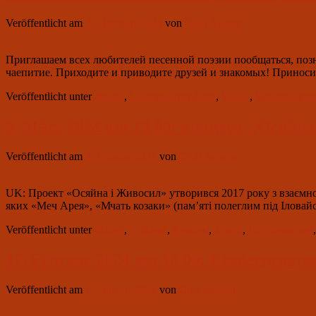
вечер
сюрпризов
Veröffentlicht am
21. Februar 2024
von
Club Aviator
с
Сандрой
Верели
Приглашаем всех любителей песенной поэзии пообщаться, позн
чаепитие. Приходите и приводите друзей и знакомых! Приноси
Veröffentlicht unter
aktuell
,
Liedermacher-Café
,
Musik
,
Uncategorize
9. März 2024 um 18.00: концерт „Осяйн
Veröffentlicht am
9. Februar 2024
von
Club Aviator
UK: Проект «Осяйна і Живосил» утворився 2017 року з взаємної
яких «Меч Арея», «Мчать козаки» (пам’яті полеглим під Іловай
Veröffentlicht unter
aktuell
,
Folklore
,
Konzert
,
Musik
,
Uncategorized
17. Februar 2024 um 16.00: Kinderprogr
Veröffentlicht am
17. Januar 2024
von
Club Aviator