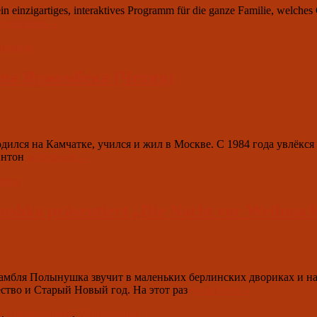
 einzigartiges, interaktives Programm für die ganze Familie, welches 
17.
weiterlesen
→
Februar
rkshop
2024
um
16.00:
тона Яржомбека (Чехия)
Kinderprogramm
„Zu
Gast
bei
Vitaminka“
дился на Камчатке, учился и жил в Москве. С 1984 года увлёкс
16.
 Антон
weiterlesen
→
Februar
ltung
2024
um
19.00:
ushka präsentiert „Die Nacht vor Weihnac
концерт
Антона
Яржомбека
(Чехия)
самбля Полынушка звучит в маленьких берлинских двориках и н
13.
ество и Старый Новый год. На этот раз
weiterlesen
→
Januar
r
,
Uncategorized
,
Veranstaltung
2024