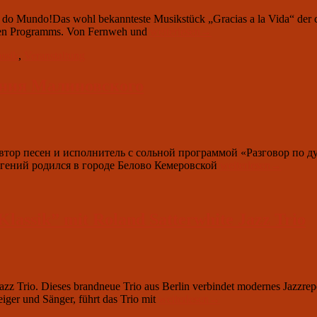
 do Mundo!Das wohl bekannteste Musikstück „Gracias a la Vida“ der c
10.
men Programms. Von Fernweh und
weiterlesen
→
November
ssik
,
Veranstaltung
2023
um
19.00:
гения Малиновского
“Ungezähmte
Klassik”
mit
Sonqo
Trio
втор песен и исполнитель с сольной программой «Разговор по ду
&
20.
вгений родился в городе Белово Кемеровской
weiterlesen
→
Almas
Oktober
do
2023
Mundo
um
19.00:
lassik” mit Roland Satterwhite Jazz Trio
концерт
Евгения
Малиновского
azz Trio. Dieses brandneue Trio aus Berlin verbindet modernes Jazzrep
13.
iger und Sänger, führt das Trio mit
weiterlesen
→
Oktober