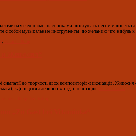
акомиться с единомышленниками, послушать песни и попеть сам
те с собой музыкальные инструменты, по желанию что-нибудь к
d
,
Veranstaltung
а и Живосил“
 симпатії до творчості двох композиторів-виконавців. Живосил –
9.
ськом), «Донецький аеропорт» і тд, співпрацює
weiterlesen
→
März
,
Veranstaltung
,
Workshop
2024
um
18.00:
amm „Zu Gast bei Vitaminka“
концерт
„Осяйна
и
Живосил“