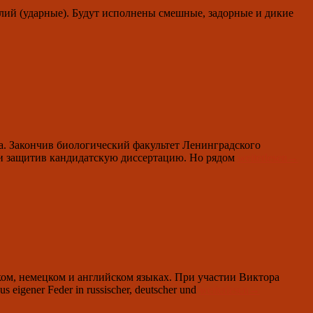
толий (ударные). Будут исполнены смешные, задорные и дикие
а. Закончив биологический факультет Ленинградского
28.
ий и защитив кандидатскую диссертацию. Но рядом
weiterlesen
→
April
2024
um
19.00:
творческий
вечер
Михаила
Крылова
ком, немецком и английском языках. При участии Виктора
26.
 eigener Feder in russischer, deutscher und
weiterlesen
→
April