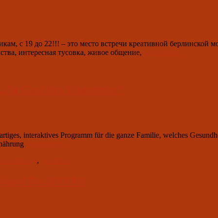
 с 19 до 22!!! – это место встречи креативной берлинской мо
Dienstags
ства, интересная тусовка, живое общение,
weiterlesen
→
um
g
19.00:
Jugendcafe
„Zu Gast bei Vitaminka“
rtiges, interaktives Programm für die ganze Familie, welches Gesundhei
18.
rnährung
weiterlesen
→
Mai
eranstaltung
,
Workshop
2024
um
16.00:
ikband Dr. BAJAN
Kinderprogramm
„Zu
Gast
bei