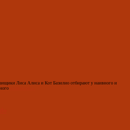
анщики Лиса Алиса и Кот Базилио отбирают у наивного и
10.
бного
weiterlesen
→
–
27.
Dezember
2023:
ndo
Jolka-
Fest
mit
dem