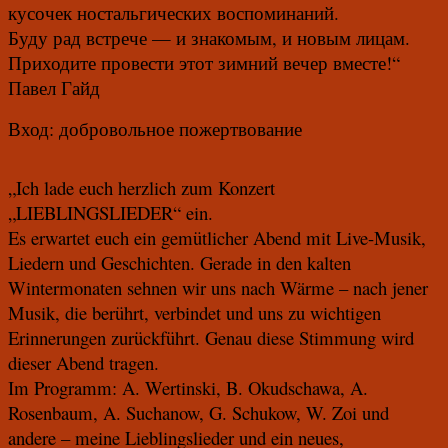
кусочек ностальгических воспоминаний.
Буду рад встрече — и знакомым, и новым лицам.
Приходите провести этот зимний вечер вместе!“
Павел Гайд
Вход: добровольное пожертвование
„Ich lade euch herzlich zum Konzert
„LIEBLINGSLIEDER“ ein.
Es erwartet euch ein gemütlicher Abend mit Live-Musik,
Liedern und Geschichten. Gerade in den kalten
Wintermonaten sehnen wir uns nach Wärme – nach jener
Musik, die berührt, verbindet und uns zu wichtigen
Erinnerungen zurückführt. Genau diese Stimmung wird
dieser Abend tragen.
Im Programm: A. Wertinski, B. Okudschawa, A.
Rosenbaum, A. Suchanow, G. Schukow, W. Zoi und
andere – meine Lieblingslieder und ein neues,