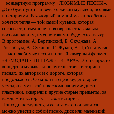
концертную программу «ЛЮБИМЫЕ ПЕСНИ».
„Это будет уютный вечер с живой музыкой, песнями
и историями. В холодный зимний месяц особенно
хочется тепла — той самой музыки, которая
согревает, объединяет и возвращает к важным
воспоминаниям, именно таким и будет этот вечер.
В программе: А. Вертинский, Б. Окуджава, А.
Розенбаум, А. Суханов, Г. Жуков, В. Цой и другие
— мои любимые песни и новый камерный формат
«ЧЕМОДАН · ВИНТАЖ · ГИТАРА». Это не просто
концерт, а музыкальное путешествие: истории о
песнях, их авторах и о дороге, которая
продолжается. Со мной на сцене будет старый
чемодан с музыкой и воспоминаниями: диски,
пластинки, акварели и другие старые предметы, за
каждым из которых — своя история.
Приходи послушать, и если что-то понравится,
можно унести с собой песню, диск или маленький