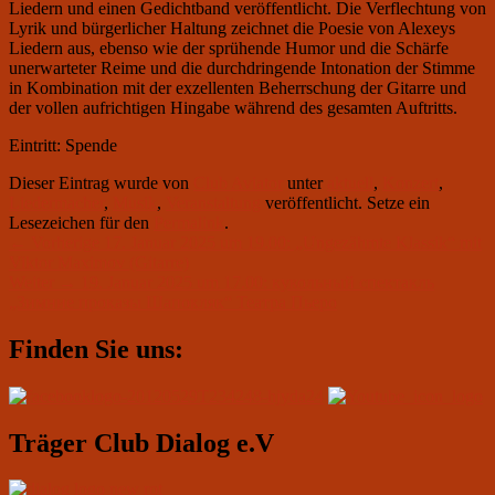
Liedern und einen Gedichtband veröffentlicht. Die Verflechtung von
Lyrik und bürgerlicher Haltung zeichnet die Poesie von Alexeys
Liedern aus, ebenso wie der sprühende Humor und die Schärfe
unerwarteter Reime und die durchdringende Intonation der Stimme
in Kombination mit der exzellenten Beherrschung der Gitarre und
der vollen aufrichtigen Hingabe während des gesamten Auftritts.
Eintritt: Spende
Dieser Eintrag wurde von
Club Aviator
unter
aktuell
,
Konzert
,
Liedermacher
,
Musik
,
Veranstaltung
veröffentlicht. Setze ein
Lesezeichen für den
Permalink
.
Beitragsnavigation
Vorheriger
←
Vorherige
17. Januar 2025 um 19.00: „Ungezähmte Klassik“ mit
Beitrag:
Viktor Maximov (Gitarre)
Nächster
Weiter
→
19. Januar 2025 um 17.00: кукольный спектакль
Beitrag:
„Зимние проказы Шапокляк“ Театра Пьеро
Primärer
Finden Sie uns:
Seitenleisten-
Widgetbereich
Träger Club Dialog e.V