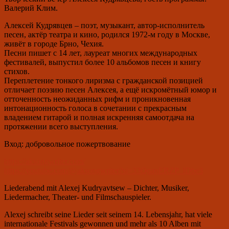
Валерий Клим.
Алексей Кудрявцев – поэт, музыкант, автор-исполнитель
песен, актёр театра и кино, родился 1972-м году в Москве,
живёт в городе Брно, Чехия.
Песни пишет с 14 лет, лауреат многих международных
фестивалей, выпустил более 10 альбомов песен и книгу
стихов.
Переплетение тонкого лиризма с гражданской позицией
отличает поэзию песен Алексея, а ещё искромётный юмор и
отточенность неожиданных рифм и проникновенная
интонационность голоса в сочетании с прекрасным
владением гитарой и полная искренняя самоотдача на
протяжении всего выступления.
Вход: добровольное пожертвование
https://aksongwriter.com/
https://youtube.com/@aksongwriter?si=33QqanERZP_lDbe3
Liederabend mit Alexej Kudryavtsew – Dichter, Musiker,
Liedermacher, Theater- und Filmschauspieler.
Alexej schreibt seine Lieder seit seinem 14. Lebensjahr, hat viele
internationale Festivals gewonnen und mehr als 10 Alben mit