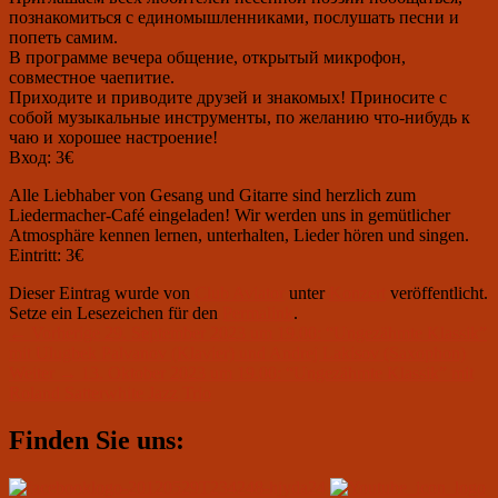
познакомиться с единомышленниками, послушать песни и
попеть самим.
В программе вечера общение, открытый микрофон,
совместное чаепитие.
Приходите и приводите друзей и знакомых! Приносите с
собой музыкальные инструменты, по желанию что-нибудь к
чаю и хорошее настроение!
Вход: 3€
Alle Liebhaber von Gesang und Gitarre sind herzlich zum
Liedermacher-Café eingeladen! Wir werden uns in gemütlicher
Atmosphäre kennen lernen, unterhalten, Lieder hören und singen.
Eintritt: 3€
Dieser Eintrag wurde von
Club Aviator
unter
Konzert
veröffentlicht.
Setze ein Lesezeichen für den
Permalink
.
Beitragsnavigation
Vorheriger
←
Vorherige
29. September 2023 um 19.00: “Ungezähmte Klassik”
Beitrag:
mit Ulugbek Palvanov (Klavier) und Andrej Lakisov (Saxophon)
Nächster
Weiter
→
13. Oktober 2023 um 19.00: “Ungezähmte Klassik” mit
Beitrag:
Roland Satterwhite Jazz Trio
Primärer
Finden Sie uns:
Seitenleisten-