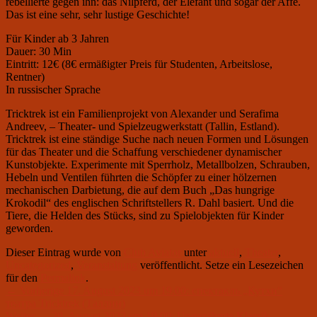
rebellierte gegen ihn: das Nilpferd, der Elefant und sogar der Affe.
Das ist eine sehr, sehr lustige Geschichte!
Für Kinder ab 3 Jahren
Dauer: 30 Min
Eintritt: 12€ (8€ ermäßigter Preis für Studenten, Arbeitslose,
Rentner)
In russischer Sprache
Tricktrek ist ein Familienprojekt von Alexander und Serafima
Andreev, – Theater- und Spielzeugwerkstatt (Tallin, Estland).
Tricktrek ist eine ständige Suche nach neuen Formen und Lösungen
für das Theater und die Schaffung verschiedener dynamischer
Kunstobjekte. Experimente mit Sperrholz, Metallbolzen, Schrauben,
Hebeln und Ventilen führten die Schöpfer zu einer hölzernen
mechanischen Darbietung, die auf dem Buch „Das hungrige
Krokodil“ des englischen Schriftstellers R. Dahl basiert. Und die
Tiere, die Helden des Stücks, sind zu Spielobjekten für Kinder
geworden.
Dieser Eintrag wurde von
Club Aviator
unter
aktuell
,
Theater
,
Uncategorized
,
Veranstaltung
veröffentlicht. Setze ein Lesezeichen
für den
Permalink
.
Beitragsnavigation
Vorheriger
←
Vorherige
17. August 2023 um 19.00: спектакль „Кутхи“
Beitrag:
театра Tricktrek (Таллин)
Nächster
Weiter
→
20. August 2023 um 19.00: Ungezähmte Klassik –