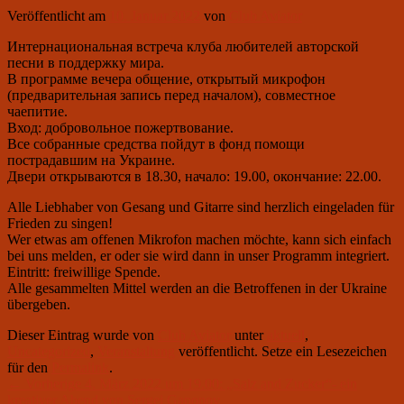
Veröffentlicht am
10. Januar 2022
von
Club Aviator
Интернациональная встреча клуба любителей авторской
песни в поддержку мира.
В программе вечера общение, открытый микрофон
(предварительная запись перед началом), совместное
чаепитие.
Вход: добровольное пожертвование.
Все собранные средства пойдут в фонд помощи
пострадавшим на Украине.
Двери открываются в 18.30, начало: 19.00, окончание: 22.00.
Alle Liebhaber von Gesang und Gitarre sind herzlich eingeladen für
Frieden zu singen!
Wer etwas am offenen Mikrofon machen möchte, kann sich einfach
bei uns melden, er oder sie wird dann in unser Programm integriert.
Eintritt: freiwillige Spende.
Alle gesammelten Mittel werden an die Betroffenen in der Ukraine
übergeben.
Dieser Eintrag wurde von
Club Aviator
unter
aktuell
,
Uncategorized
,
Veranstaltung
veröffentlicht. Setze ein Lesezeichen
für den
Permalink
.
Beitragsnavigation
Vorheriger
←
Vorherige
4. März 2022 um 19.00: „Salz and Zucker“- ein
Beitrag:
kreativer Abend von Sergei Gaponov