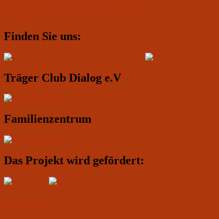
Nächster
Weiter
→
19. März 2022 um 19.00: музыкально-поэтический
Beitrag:
благотворительный вечер Сандры Верели
Primärer
Finden Sie uns:
Seitenleisten-
Widgetbereich
Träger Club Dialog e.V
Familienzentrum
Das Projekt wird gefördert:
IMPRESSUM