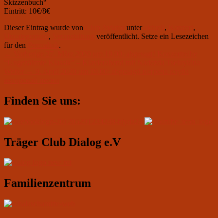
Skizzenbuch“
Eintritt:
10
€/
8
€
Dieser Eintrag wurde von
Club Aviator
unter
aktuell
,
Konzert
,
Uncategorized
,
Veranstaltung
veröffentlicht. Setze ein Lesezeichen
für den
Permalink
.
Beitragsnavigation
Vorheriger
←
Vorherige
27. März 2020 um 19.00: abgesagt! Konzertreihe
Beitrag:
“Ungezähmte Klassik” – Klavierabend mit Nadezda Tseluykina
Nächster
Weiter
→
9. April 2020 um 19.00: abgesagt! встреча клуба
Beitrag:
авторской песни
Primärer
Finden Sie uns:
Seitenleisten-
Widgetbereich
Träger Club Dialog e.V
Familienzentrum