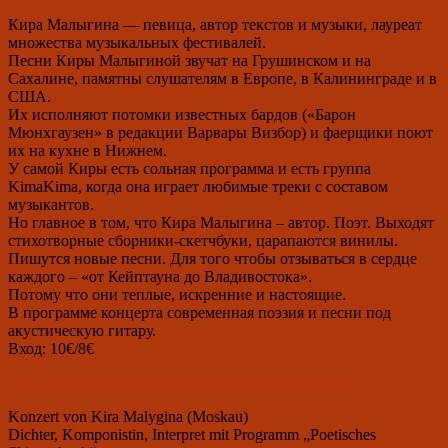
Кира Малыгина — певица, автор текстов и музыки,
л
ауреат
множества музыкальных фестивалей.
Песни Киры Малыгиной звучат на Грушинском и на
Сахалине, памятны слушателям в Европе, в Калининграде и в
США.
Их исполняют потомки известных бардов («Барон
Мюнхгаузен» в редакции Варвары Визбор) и фаерщики поют
их на кухне в Нижнем.
У самой Киры есть сольная программа и есть группа
KimaKima, когда она играет любимые треки с составом
музыкантов.
Но главное в том, что Кира Малыгина – автор. Поэт. Выходят
стихотворные сборники-скетчбуки, царапаются винилы.
Пишутся новые песни. Для того чтобы отзываться в сердце
каждого – «от Кейптауна до Владивостока».
Потому что они теплые, искренние и настоящие.
В программе концерта
современная поэзия и песни под
акустическую гитару.
Вход
:
10
€/
8
€
https://www.youtube.com/watch?v=SQH7CvqNQUA
Konzert von Kira Malygina (Moskau)
Dichter, Komponistin, Interpret mit
P
rogramm „Poetisches