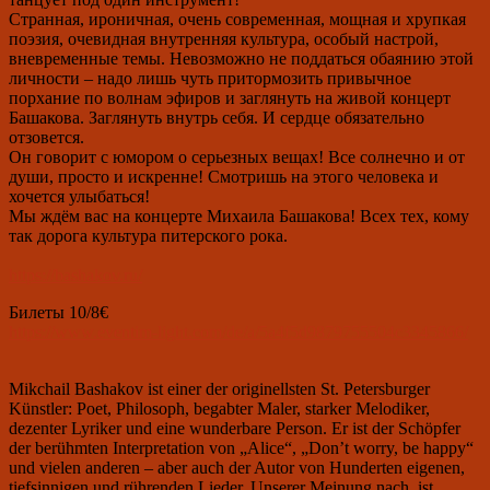
Странная, ироничная, очень современная, мощная и хрупкая
поэзия, очевидная внутренняя культура, особый настрой,
вневременные темы. Невозможно не поддаться обаянию этой
личности – надо лишь чуть притормозить привычное
порхание по волнам эфиров и заглянуть на живой концерт
Башакова. Заглянуть внутрь себя. И сердце обязательно
отзовется.
Он говорит с юмором о серьезных вещах! Все солнечно и от
души, просто и искренне! Смотришь на этого человека и
хочется улыбаться!
Мы ждём вас на концерте Михаила Башакова! Всех тех, кому
так дорога культура питерского рока.
https://bashakov.ru/
Билеты 10/8€
https://www.eventim-light.com/de/a/5a4f5d9879755504c3345866/
Mikchail Bashakov ist einer der originellsten St. Petersburger
Künstler: Poet, Philosoph, begabter Maler, starker Melodiker,
dezenter Lyriker und eine wunderbare Person. Er ist der Schöpfer
der berühmten Interpretation von „Alice“, „Don’t worry, be happy“
und vielen anderen – aber auch der Autor von Hunderten eigenen,
tiefsinnigen und rührenden Lieder. Unserer Meinung nach, ist