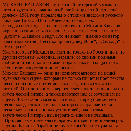
МИХАИЛ БАШАКОВ – известный питерский музыкант,
поэт и художник, начинавший свой творческий путь ещё в
далёком 1981 году, параллельно с такими звёздами русского
рока, как Виктор Цой и Александр Башлачёв.
За годы своего музыкального творчества Михаил Башаков
играл в различных коллективах, самые известные из них:
„Духи“ и „Башаков Бэнд“. Кто не знает – именно он автор
известных хитов „Песенка про девушку Элис“, „Самбади“ и
„Не парься“.
Уже много лет Михаил колесит не только по России, но и по
другим странам (Америка, Израиль) со своими полными
любви и страсти концертами, поражая даже изощрённого
слушателя искусством исполнения.
Михаил Башаков — один из немногих авторов на нашей
музыкальной сцене, который не только пишет и поет тексты
песен, способные претендовать на то, чтобы считаться
поэзией. Он постоянно совершенствует мастерство игры на
акустической гитаре, а также работает над ее звучанием на
сцене. Достаточно сказать, что в его гитаре установлено
несколько датчиков, сигнал с которых отправляется на
несколько разноплановых усилителей, такого звука
акустической гитары, вы, вероятно, еще и не слышали.
«Простая» акустическая гитара звучит как полноценная рок-
группа. Басист с барабанщиком уже особо и не нужны: зал
танцует под один инструмент!