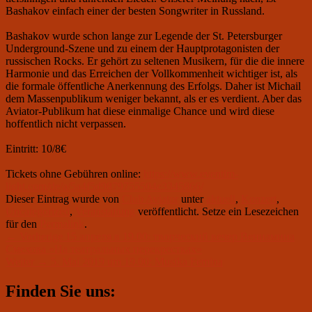
Bashakov einfach einer der besten Songwriter in Russland.
Bashakov wurde schon lange zur Legende der St. Petersburger
Underground-Szene und zu einem der Hauptprotagonisten der
russischen Rocks. Er gehört zu seltenen Musikern, für die die innere
Harmonie und das Erreichen der Vollkommenheit wichtiger ist, als
die formale öffentliche Anerkennung des Erfolgs. Daher ist Michail
dem Massenpublikum weniger bekannt, als er es verdient. Aber das
Aviator-Publikum hat diese einmalige Chance und wird diese
hoffentlich nicht verpassen.
Eintritt: 10/8€
Tickets ohne Gebühren online:
https://www.eventim-
light.com/de/a/5a4f5d9879755504c3345866/
Dieser Eintrag wurde von
Club Aviator
unter
aktuell
,
Konzert
,
Uncategorized
,
Veranstaltung
veröffentlicht. Setze ein Lesezeichen
für den
Permalink
.
Beitragsnavigation
Vorheriger
←
Vorherige
15 апреля в 19.00: творческий вечер Вениамина
Beitrag:
Смехова «На театральных перекрестках»
Nächster
Weiter
→
5. Mai 2019 um 19.00: Musika Femina
Beitrag:
Primärer
Finden Sie uns:
Seitenleisten-