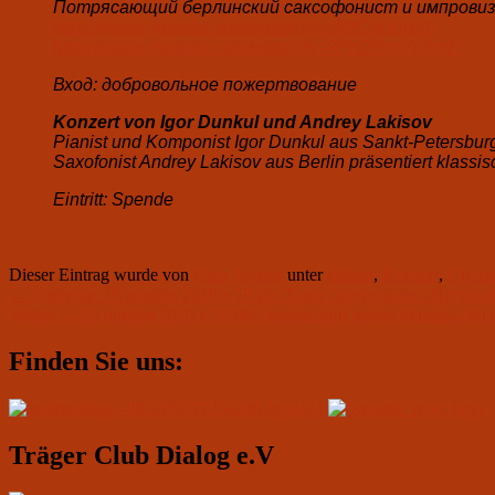
Потрясающий
берлинский саксофонист
и импрови
https://www.youtube.com/watch?v=zKtfChDoR7c
https://www.youtube.com/watch?v=9PnERmVV3mE
Вход:
добровольное пожертвование
Konzert von Igor Dunkul und Andrey Lakisov
Pianist und Komponist Igor Dunkul aus Sankt-Petersburg
Saxofonist Andrey Lakisov aus Berlin präsentiert klassis
Eintritt: Spende
Dieser Eintrag wurde von
Club Aviator
unter
aktuell
,
Konzert
,
Uncate
Beitragsnavigation
Vorheriger
←
Vorherige
19 ноября 2018 в 19.00: Tеатр Зрительских Истори
Nächster
Beitrag:
Weiter
→
23 ноября 2018 в 19.00: творческий вечер Мананы М
Beitrag:
Primärer
Finden Sie uns:
Seitenleisten-
Widgetbereich
Träger Club Dialog e.V