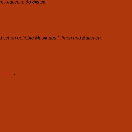
 классики до джаза.
 schon geliebte Musik aus Filmen und Balletten.
rmalink
.