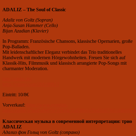
ADALIZ – The Soul of Classic
Adaliz von Goltz (Sopran)
Anja-Susan Hammer (Cello)
Bijan Azadian (Klavier)
In Programm: Französische Chansons, klassische Opernarien, große
Pop-Balladen.
Mit leidenschaftlicher Eleganz verbindet das Trio traditionelles
Handwerk mit modernen Hörgewohnheiten. Freuen Sie sich auf
Klassik-Hits, Filmmusik und klassisch arrangierte Pop-Songs mit
charmanter Moderation.
http://adaliz.de/
https://vimeo.com/201199917
Eintritt: 10/8€
Vorverkauf:
https://www.eventim-
light.com/de/a/5a4f5d9879755504c3345866/e/5bd3187361f44b0001b
Классическая музыка в современной интерпретации: трио
ADALIZ
Адализ фон Гольц
von Goltz
(сопрано)