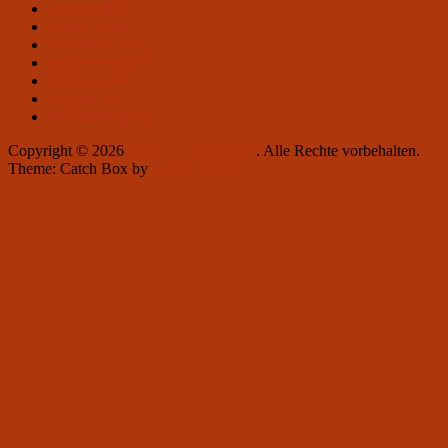
Februar 2016
Januar 2016
Dezember 2015
November 2015
Oktober 2015
August 2015
Dezember 2012
Copyright © 2026
Art-Café AVIATOR
. Alle Rechte vorbehalten.
Theme: Catch Box by
Catch Themes
Nach
oben
scrollen