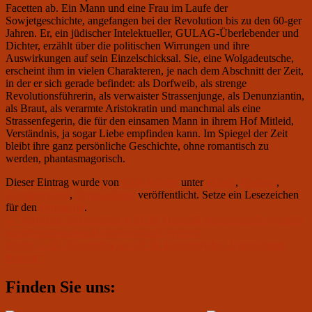
Facetten ab. Ein Mann und eine Frau im Laufe der
Sowjetgeschichte, angefangen bei der Revolution bis zu den 60-ger
Jahren. Er, ein jüdischer Intelektueller, GULAG-Überlebender und
Dichter, erzählt über die politischen Wirrungen und ihre
Auswirkungen auf sein Einzelschicksal. Sie, eine Wolgadeutsche,
erscheint ihm in vielen Charakteren, je nach dem Abschnitt der Zeit,
in der er sich gerade befindet: als Dorfweib, als strenge
Revolutionsführerin, als verwaister Strassenjunge, als Denunziantin,
als Braut, als verarmte Aristokratin und manchmal als eine
Strassenfegerin, die für den einsamen Mann in ihrem Hof Mitleid,
Verständnis, ja sogar Liebe empfinden kann. Im Spiegel der Zeit
bleibt ihre ganz persönliche Geschichte, ohne romantisch zu
werden, phantasmagorisch.
Dieser Eintrag wurde von
Club Aviator
unter
aktuell
,
Konzert
,
Uncategorized
,
Veranstaltung
veröffentlicht. Setze ein Lesezeichen
für den
Permalink
.
Beitragsnavigation
Vorheriger
←
Vorherige
22 сентября в 19.30: Первый берлинский русский
Beitrag:
монетизированный поэтический турнир
Nächster
Weiter
→
03. November um 19.30: Konzertreihe „Ungezähmte
Beitrag:
Klassik“
Primärer
Finden Sie uns:
Seitenleisten-