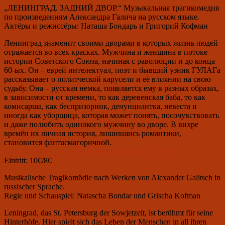
„ЛЕНИНГРАД. ЗАДНИЙ ДВОР.“ Музыкальная трагикомедия
по произведениям Александра Галича на русском языке.
Актёры и режиссёры: Наташа Бондарь и Григорий Кофман
Ленинград знаменит своими дворами в которых жизнь людей
отражается во всех красках. Мужчина и женщина в потоке
истории Советского Союза, начиная с раволюции и до конца
60-ых. Он – еврей интелектуал, поэт и бывший узник ГУЛАГа
рассказывает о политческой карусели и её влиянии на свою
судьбу. Она – русская немка, появляется ему в разных образах,
в зависимости от времени, то как деревенская баба, то как
комисарша, как беспризорник, денунциантка, невеста и
иногда как уборщица, которая может понять, посочувствовать
и даже полюбить одинокого мужчину во дворе. В вихре
времён их личная история, лишившись романтики,
становится фантасмагоричной.
https://www.youtube.com/watch?v=wE4Z6W8i-h4
Eintritt: 10€/8€
Musikalische Tragikomödie nach Werken von Alexander Galitsch in
russischer Sprache.
Regie und Schauspiel: Natascha Bondar und Grischa Kofman
Leningrad, das St. Petersburg der Sowjetzeit, ist berühmt für seine
Hinterhöfe. Hier spielt sich das Leben der Menschen in all ihren