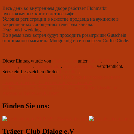
Весь день во внутреннем дворе работает
Flohmarkt
русскоязычных книг и летнее кафе.
Условия регистрации в качестве продавца на аукционе в
закрепленных сообщениях телеграм-канала:
@
az
_
buki
_
wedding.
Во время всех встреч будут проходить розыгрыши
Gutschein
от книжного магазина
Mnogoknig
и сети кофеен
Coffee
Circle
.
Dieser Eintrag wurde von
Club Aviator
unter
aktuell
,
Bücher
,
Literatur
,
Musik
,
Veranstaltung
,
АзБукиWedding
veröffentlicht.
Setze ein Lesezeichen für den
Permalink
.
Beitragsnavigation
Vorheriger
←
Vorherige
05. Juni 2026 um 19.00: концерт современной
Beitrag:
камерной песни „С песней поперёк жизни“
Nächster
Weiter
→
12. Juni 2026 um 19.00: „Ungezähmte Klassik“ mit
Beitrag:
Alexander Yakovlev (Klavier)
Primärer
Finden Sie uns:
Seitenleisten-
Widgetbereich
Träger Club Dialog e.V