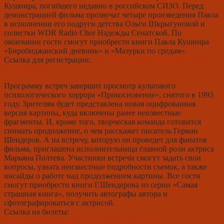
Кушнира, погибшего недавно в российском СИЗО. Перед
демонстрацией фильма прозвучат четыре произведения Павла
в исполнении его подруги детства Ольги Шкрыгуновой и
солистки
WDR
Radio
Chor
Надежды Сенатской. По
окончании гости смогут приобрести книги Павла Кушнира
«Биробиджанский дневник» и «Мазурки по средам».
Ссылка для регистрации:
https://fienta.com/de/dokumentalnyy-
film-kushnir
Программу встреч завершит просмотр культового
психологического хоррора «Прикосновение», снятого в 1993
году. Зрителям будет представлена новая оцифрованная
версия картины, куда включены ранее неизвестные
фрагменты. И, кроме того, творческая команда готовится
снимать продолжение, о чем расскажет писатель Герман
Шендеров. А на встречу, которую он проведет для фанатов
фильма, приглашена исполнительница главной роли актриса
Марьяна Полтева. Участники встречи смогут задать свои
вопросы, узнать неизвестные подробности съемок, а также
инсайды о работе над продолжением картины. Все гости
смогут приобрести книги Г.Шендерова из серии «Самая
страшная книга», получить автографы автора и
сфотографироваться с актрисой.
Ссылка на билеты:
https://www.kontramarka.de/tour/prikosnovenie/