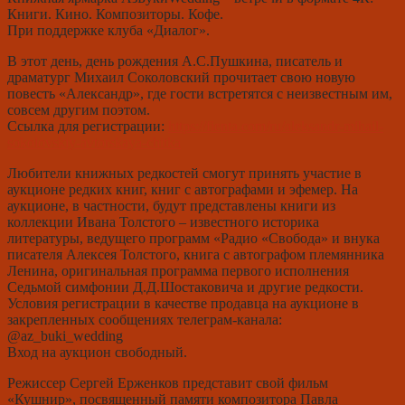
Книги. Кино. Композиторы. Кофе.
При поддержке клуба «Диалог».
В этот день, день рождения А.С.Пушкина, писатель и
драматург Михаил Соколовский прочитает свою новую
повесть «Александр», где гости встретятся с неизвестным им,
совсем другим поэтом.
Ссылка для регистрации:
https://fienta.com/ru/aleksandr-mihail-
sokolovskiy-avtorskaya-chitka
Любители книжных редкостей смогут принять участие в
аукционе редких книг, книг с автографами и эфемер. На
аукционе, в частности, будут представлены книги из
коллекции Ивана Толстого – известного историка
литературы, ведущего программ «Радио «Свобода» и внука
писателя Алексея Толстого, книга с автографом племянника
Ленина, оригинальная программа первого исполнения
Седьмой симфонии Д.Д.Шостаковича и другие редкости.
Условия регистрации в качестве продавца на аукционе в
закрепленных сообщениях телеграм-канала:
@
az
_
buki
_
wedding
Вход на аукцион свободный.
Режиссер Сергей Ерженков представит свой фильм
«Кушнир», посвященный памяти композитора Павла